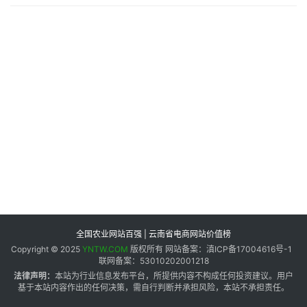
专
题
地
区
频
道
产
业
链
全国农业网站百强 | 云南省电商网站价值榜
Copyright © 2025
YNTW.COM
版权所有 网站备案：滇ICP备17004616号-1
联网备案：53010202001218
产
法律声明：
本站为行业信息发布平台，所提供内容不构成任何投资建议。用户
销
基于本站内容作出的任何决策，需自行判断并承担风险，本站不承担责任。
储