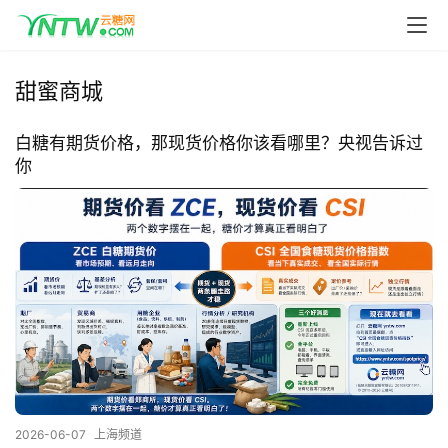
首
页
甜蜜商城
云
糖
白糖有期货价格，那现货价格你该看哪里？央视告诉过
网
你
公
众
号
现
货
报
价
2026-06-07
上海频道