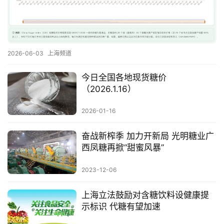
首
页
2026-06-03
上海频道
云
糖
今日全国各地现货糖价
网
（2026.1.16）
公
众
2026-01-16
号
奋战新榨季 加力开新局 光明糖业广
西凤糖再掀“甜蜜风暴”
现
2023-12-06
货
报
上海立法鼓励对含糖饮料设健康提
价
示标识 代糖有望加速