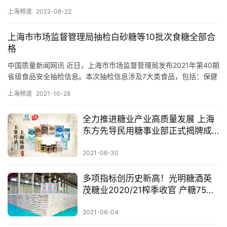
储
方式，当场取得食品生产许可证。艾狄士也成为中国（上海）自由
上海频道
2022-08-22
运
贸易…
上海市市场监督管理局抽检白砂糖等10批次食糖全部合
格
中国质量新闻网讯 近日，上海市市场监督管理局发布2021年第40期
省级食品安全抽检信息。本次抽检信息涉及7大类食品，包括：保健
食品、蛋制品、粮食加工品、食糖、食用农产品、速冻食品和…
上海频道
2021-10-28
全力推进糖业产业高质量发展 上海
东方先导民用糖事业部正式揭牌成
立
2021-06-30
多项指标创历史新高！光明糖酒英
茂糖业2020/21榨季收官 产糖75万
吨
2021-06-04