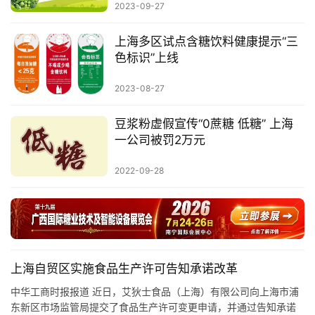
2023-09-27
专
题
上海多区试点含糖饮料健康提示“三
色标识”上线
地
2023-08-27
区
频
豆浆粉虚假宣传“0蔗糖 低糖” 上海
一公司被罚2万元
道
2022-09-28
产
业
链
上海自贸区实施食品生产许可告知承诺改革
产
中华工商时报报道 近日，艾狄士食品（上海）有限公司向上海市浦
销
东新区市场监管局提交了食品生产许可变更申请，并通过告知承诺