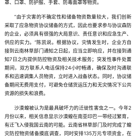
罩、口罩、防护服、手套、防毒面罩等物资。
“由于灾害的不确定性和储备物资数量较大，我们创新
采取了应急物资协议储备的方式，因此也要求参与协议森防
首
的企业，必须具有很强的大局意识、责任意识和应急生产、
页
供应的实力。”陈凯说。根据协议，灾情发生时，企业方自
接到云南林草部门通知之日起，应当立即响应，并在接到通
云
知7日之内提供防控物资及相关技术服务；突发性事件处置
糖
期间，双方联系人电话保持24小时畅通，确保及时沟通联
网
系和迅速调集人员物资，立时进入战备状态。同时，协议储
公
备期间无费用支付，可避免仓储货运压力和无灾情况下公共
众
资源的损失和浪费。
号
沙漠蝗被认为是最具破坏力的迁徙性害虫之一。今年2
月份以来，相关信息显示沙漠蝗在南亚印巴一带经过繁育，
现
有迁飞入侵我国云南的可能。云南省林草部门及时完成了蝗
货
灾防控物资储备摸底调查，同时安排135万元专项资金，在
报