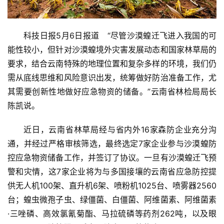
科技日报5月6日报道   “尽管沙漠蝗迁飞进入我国的可
能性较小，但针对沙漠蝗境外灾害发展动态和国家林草局的
要求，结合云南特殊的地理位置和复杂多样的环境，我们仍
需从底线思维和风险意识出发，统筹做好防治准备工作，尤
其需要创新性地做好应急物资的储备。”云南省林检局局长
陈凯说。
近日，云南省林草局经与省内外16家森防企业充分沟
通，并经过严格审核筛选，最终选定7家企业参与沙漠蝗防
控应急物资储备工作，并签订了协议。一旦有沙漠蝗迁飞预
警和灾情，这7家企业将为与多国接壤的云南省应急防控提
供无人机100架、直升机6架、喷粉机1025台、喷雾器2560
台；蝗虫微孢子虫、绿僵菌、白僵菌、阿维菌素、阿维菌素
·三唑磷、高效氯氰菊酯、马拉硫磷等药剂262吨，以及眼