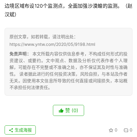
价
边境区域布设120个监测点，全面加强沙漠蝗的监测。（赵
汉斌）
专
题
原创文章，如若转载，请注明出处：
https://www.yntw.com/2020/05/9198.html
免责声明：
本文所载内容仅供信息参考，不构成任何形式的投
地
资建议、或要约。文中观点、数据及分析仅代表作者个人理
解，可能存在不完整或不准确之处，亦不保证其及时性与准确
区
性。 读者据此进行的任何投资决策，风险自担，与本站及作者
频
无关。因使用本文信息所导致的任何直接或间接损失，本站概
道
不承担任何法律责任。
产
赞
(0)
业
链
生成海报
0
0