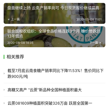
产
盘面继续上扬 云南产销率尚可 今日现货报价继续提高
销
储
上一篇
2020-05-08 11:01
运
联合国粮农组织：全球食品价格连跌3个月 糖价惨跌创
13年低点
2020-05-08 14:35
下一篇
相关推荐
截至7月底云南食糖产销率同比下降11.53%！售价同比下
跌900元/吨
高糖又高产 “云蔗”新品种全国种植面积最大
云蔗081609种植面积突破326万亩 跃居全国第一