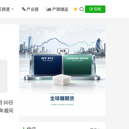
区频道
产业链
产销储运
投稿
月30日
年报问