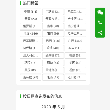
热门标签
中粮
(111)
中糖协
(37)
乌克兰
(20)
云南
(23)
云南农垦
(17)
产业链
(42)
俄罗斯
(43)
南华
(28)
南宁糖业
(81)
印度
(346)
古巴
(16)
哈萨克斯坦
(19)
巴基斯坦
(14)
巴西
(420)
广西
(348)
替代糖
(48)
欧盟
(40)
泰国
(143)
澳大利亚
(16)
甜菜糖
(72)
糖浆
(53)
糖精
(14)
缅甸
(64)
美国
(53)
英茂
(86)
草地贪夜蛾
(14)
视频
(23)
走私糖
(98)
越南
(49)
进口糖
(236)
按日期查询发布的信息
2020 年 5 月