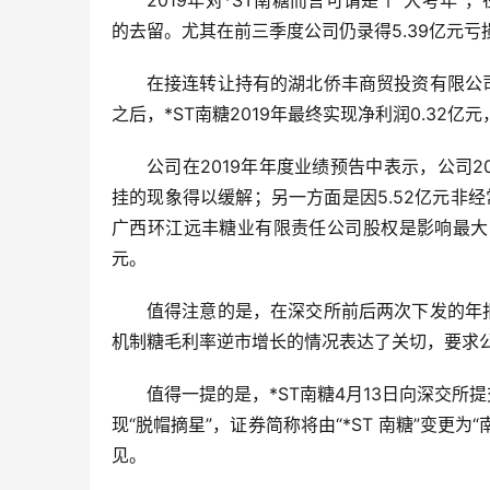
2019年对*ST南糖而言可谓是个“大考年”
的去留。尤其在前三季度公司仍录得5.39亿元亏
在接连转让持有的湖北侨丰商贸投资有限公
之后，*ST南糖2019年最终实现净利润0.32亿
公司在2019年年度业绩预告中表示，公司
挂的现象得以缓解；另一方面是因5.52亿元非
广西环江远丰糖业有限责任公司股权是影响最大的
元。
值得注意的是，在深交所前后两次下发的年
机制糖毛利率逆市增长的情况表达了关切，要求
值得一提的是，*ST南糖4月13日向深交
现“脱帽摘星”，证券简称将由“*ST 南糖”变
见。