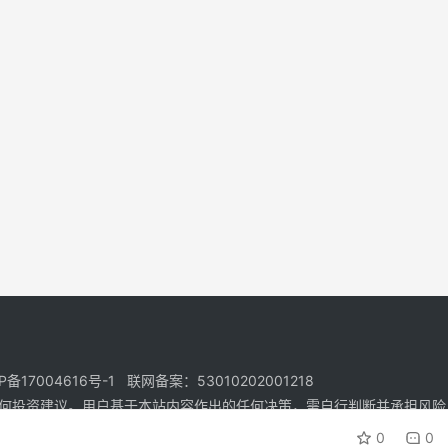
17004616号-1 联网备案：53010202001218
何投资建议。用户基于本站内容作出的任何决策，需自行判断并承担风险
0
0