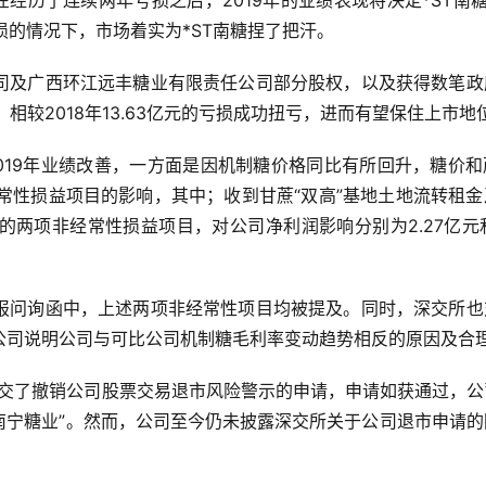
，在经历了连续两年亏损之后，2019年的业绩表现将决定*ST南
损的情况下，市场着实为*ST南糖捏了把汗。
司及广西环江远丰糖业有限责任公司部分股权，以及获得数笔政
元，相较2018年13.63亿元的亏损成功扭亏，进而有望保住上市地
2019年业绩改善，一方面是因机制糖价格同比有所回升，糖价
经常性损益项目的影响，其中；收到甘蔗“双高”基地土地流转租
两项非经常性损益项目，对公司净利润影响分别为2.27亿元和
报问询函中，上述两项非经常性项目均被提及。同时，深交所也
公司说明公司与可比公司机制糖毛利率变动趋势相反的原因及合
所提交了撤销公司股票交易退市风险警示的申请，申请如获通过，
更为“南宁糖业”。然而，公司至今仍未披露深交所关于公司退市申请