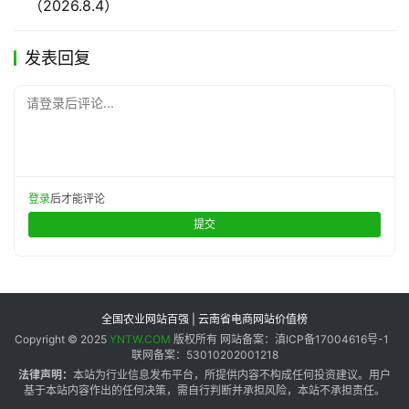
（2026.8.4）
发表回复
请登录后评论...
登录
后才能评论
提交
全国农业网站百强 | 云南省电商网站价值榜
Copyright © 2025
YNTW.COM
版权所有 网站备案：滇ICP备17004616号-1
联网备案：53010202001218
法律声明：
本站为行业信息发布平台，所提供内容不构成任何投资建议。用户
基于本站内容作出的任何决策，需自行判断并承担风险，本站不承担责任。