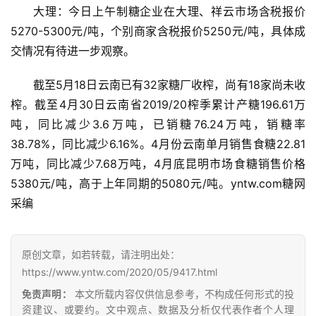
大理：今日上午制糖企业在大理、祥云市场含税报价
5270-5300元/吨，个别商家含税报价5250元/吨，具体成
交情况有待进一步观察。
截至5月18日云南已有32家糖厂收榨，尚有18家尚未收
榨。截至4月30日云南省2019/20榨季累计产糖196.61万
吨，同比减少3.6万吨，已销糖76.24万吨，销糖率
38.78%，同比减少6.16%。4月份云南单月销售食糖22.81
万吨，同比减少7.68万吨，4月底昆明市场食糖销售价格
首
页
5380元/吨，高于上年同期的5080元/吨。yntw.com糖网 
采编
云
原创文章，如若转载，请注明出处：
糖
网
https://www.yntw.com/2020/05/9417.html
公
免责声明：
本文所载内容仅供信息参考，不构成任何形式的投
众
资建议、或要约。文中观点、数据及分析仅代表作者个人理