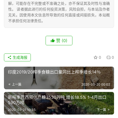
号
解，可能存在不完整或不准确之处，亦不保证其及时性与准确
性。 读者据此进行的任何投资决策，风险自担，与本站及作者
无关。因使用本文信息所导致的任何直接或间接损失，本站概
不承担任何法律责任。
现
货
报
赞
(0)
价
生成海报
0
0
专
题
印度2019/20榨季食糖出口量同比上榨季增长14％
上一篇
2020-05-20 00:02
地
区
新榨季巴西预估产糖3530万吨 增长18.5% 1-4月出口
590万吨
频
道
2020-05-21 10:35
下一篇