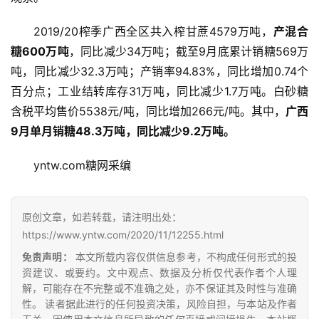
2019/20榨季广西全区共入榨甘蔗4579万吨，
产混合
糖600万吨
，同比减少34万吨；截至9月底累计销糖569万
吨，同比减少32.3万吨；产销率94.83%，同比增加0.74个
百分点；工业结转库存31万吨，同比减少1.7万吨。白砂糖
含税平均售价5538元/吨，同比增加266元/吨。其中，
广西
9月单月销糖48.3万吨，同比减少9.2万吨。
首
页
yntw.com糖网采编
原创文章，如若转载，请注明出处：
云
https://www.yntw.com/2020/11/12255.html
糖
网
免责声明：
本文所载内容仅供信息参考，不构成任何形式的投
公
资建议、或要约。文中观点、数据及分析仅代表作者个人理
解，可能存在不完整或不准确之处，亦不保证其及时性与准确
众
性。 读者据此进行的任何投资决策，风险自担，与本站及作者
号