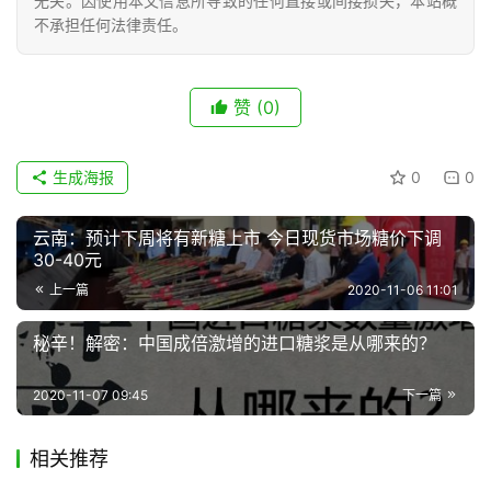
无关。因使用本文信息所导致的任何直接或间接损失，本站概
不承担任何法律责任。
现
货
赞
(0)
报
价
生成海报
0
0
专
云南：预计下周将有新糖上市 今日现货市场糖价下调
题
30-40元
上一篇
2020-11-06 11:01
秘辛！解密：中国成倍激增的进口糖浆是从哪来的？
地
区
2020-11-07 09:45
下一篇
频
道
相关推荐