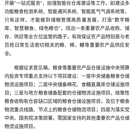
开展“一站式服务”，加强智能化仓库建设等工作，如建设多
功能粮食检测系统、智能通风系统、智能氮气气调系统等，
只有这样，才能做到储粮管理高质量发展，打造“数字粮
库、智慧粮食、绿色粮仓”，闯出一条重要农产品收购、储
存、供应等全方位监管的路子，有效保证农产品特别是与老
百姓日常生活密切相关的粮、棉、糖等重要农产品供应安
全。
首
根据征求意见稿，粮食等重要农产品仓储设施中央预算
页
内投资专项重点支持以下项目建设：一是中央储备粮食仓储
物流设施项目；二是中央储备棉花、食糖直属库仓储设施项
目；三是与地方粮食储备配套的仓储物流设施项目，政策性
云
粮食收购有仓容缺口区域的粮食仓储设施项目，及位于粮食
糖
网
物流重点线路、节点上的粮食仓储物流项目；四是为落实党
公
中央、国务院决策部署，需国家支持的其他重要农产品仓储
众
物流设施项目。
号