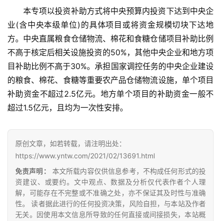
本专项以投资补助方式将中央预算内投资下达到中央企
业(含中央本级单位)的具体项目或将资金规模切块下达地
现
方。中央直属粮食仓储物流、棉花和食糖仓储项目补助比例
货
不高于核定后相关设施投资的50%，其他中央企业和地方项
报
目补助比例不高于30%。承担国家调控任务的中央企业建设
价
的粮食、棉花、食糖等重要农产品仓储物流设施，单个项目
补助资金不超过2.5亿元。地方单个项目的补助资金一般不
专
超过1.5亿元，且均为一次性安排。
题
原创文章，如若转载，请注明出处：
https://www.yntw.com/2021/02/13691.html
地
区
免责声明：
本文所载内容仅供信息参考，不构成任何形式的投
频
资建议、或要约。文中观点、数据及分析仅代表作者个人理
解，可能存在不完整或不准确之处，亦不保证其及时性与准确
道
性。 读者据此进行的任何投资决策，风险自担，与本站及作者
无关。因使用本文信息所导致的任何直接或间接损失，本站概