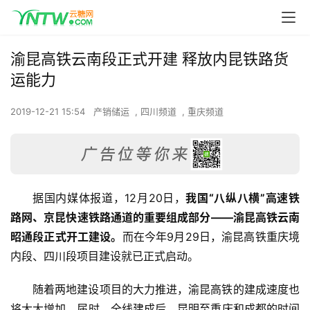
渝昆高铁云南段正式开建 释放内昆铁路货
运能力
2019-12-21 15:54
产销储运
,
四川频道
,
重庆频道
据国内媒体报道，12月20日，
我国“八纵八横”高速铁
路网、京昆快速铁路通道的重要组成部分——渝昆高铁云南
昭通段正式开工建设。
而在今年9月29日，渝昆高铁重庆境
内段、四川段项目建设就已正式启动。
随着两地建设项目的大力推进，渝昆高铁的建成速度也
将大大增加。届时，全线建成后，昆明至重庆和成都的时间