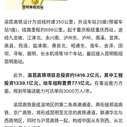
渝昆高铁设计为双线时速350公里，共设车站20座(预留车
站1座)，线路里程约699公里。起于重庆枢纽重庆西站，途
经九龙坡、江津北、永川南、泸州东、泸州、南溪、宜宾、
高县、筠连、盐津南、彝良北、昭通东、迤车、会泽、田
坝、寻甸、嵩明、长水机场等18个车站，最后接入昆明枢纽
昆明南站。
此外，
渝昆高铁项目总投资约1416.2亿元，其中工程
投资1339.1亿元，动车组购置费77.1亿元。
在客运能力方
面，规划年输送能力可达单向3000万人/年。
渝昆高铁是成渝地区的第二条高速通道，再衔接郑渝高
铁、京广高铁，将形成昆明至北京的高铁通道，联通华北与
西南地区，同时与沪昆高铁一起，构成中国从东到西、从北