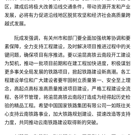
区，建成后将极大改善沿线交通条件，带动资源开发和产业
地
发展，必将有力促进沿线地区脱贫攻坚和经济社会高质量跨
区
越式发展。
频
道
阮成发强调，有关州市和部门要全面加强统筹协调和要
素保障，全力支持工程建设，及时解决项目推进过程中的关
键问题，确保项目有序推进。要以渝昆高铁云南段开工建设
产
业
为契机，推动一批项目前期和在建工程加快进度，积极谋划
链
更多事关全局发展的铁路项目，掀起铁路建设新高潮。各工
程建设单位和广大建设者要牢固树立质量第一、安全至上理
念，高起点高标准高质量推进项目建设，严格工程建设全流
产
程、各环节管理，将渝昆高铁云南段打造成为经得起历史检
销
验的精品工程。希望中国国家铁路集团有限公司一如既往关
储
心支持云南铁路事业，加大铁路规划建设、提速改造等支持
运
力度，共同推动云南铁路建设取得新的突破。