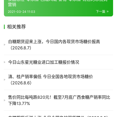
道
营销
2021-03-24 11:03
下一篇
产
相关推荐
业
链
白糖期货迎来上涨，今日国内各现货市场糖价报高
（2026.8.7）
产
销
今日山东星光糖业进口加工糖报价情况
储
运
滇、桂产销率偏低 今日全国各地现货市场糖价
（2026.8.6）
售价同比每吨跌820元！截至7月底广西食糖产销率同比
下降13.77%