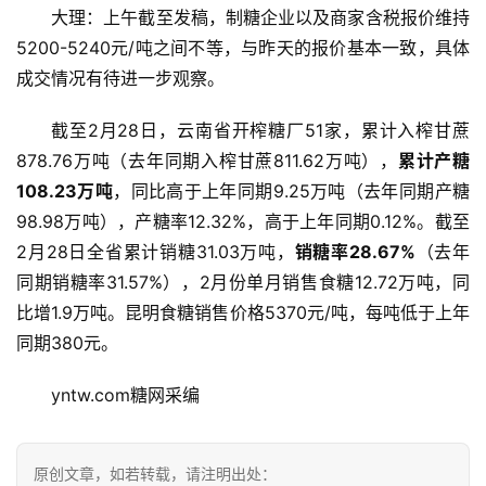
大理：上午截至发稿，制糖企业以及商家含税报价维持
5200-5240元/吨之间不等，与昨天的报价基本一致，具体
成交情况有待进一步观察。
截至2月28日，云南省开榨糖厂51家，累计入榨甘蔗
878.76万吨（去年同期入榨甘蔗811.62万吨），
累计产糖
108.23万吨
，同比高于上年同期9.25万吨（去年同期产糖
98.98万吨），产糖率12.32%，高于上年同期0.12%。截至
2月28日全省累计销糖31.03万吨，
销糖率28.67%
（去年
同期销糖率31.57%），2月份单月销售食糖12.72万吨，同
首
比增1.9万吨。昆明食糖销售价格5370元/吨，每吨低于上年
页
同期380元。
yntw.com糖网采编
云
糖
网
原创文章，如若转载，请注明出处：