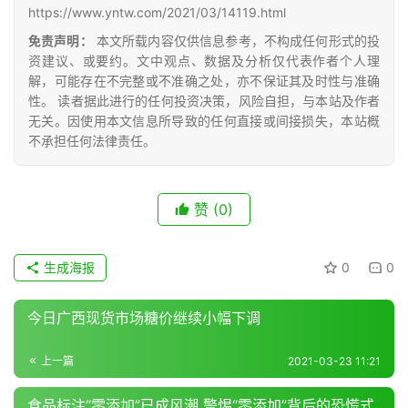
公
https://www.yntw.com/2021/03/14119.html
众
免责声明：
本文所载内容仅供信息参考，不构成任何形式的投
号
资建议、或要约。文中观点、数据及分析仅代表作者个人理
解，可能存在不完整或不准确之处，亦不保证其及时性与准确
性。 读者据此进行的任何投资决策，风险自担，与本站及作者
现
无关。因使用本文信息所导致的任何直接或间接损失，本站概
货
不承担任何法律责任。
报
价
赞
(0)
专
生成海报
0
0
题
今日广西现货市场糖价继续小幅下调
地
上一篇
2021-03-23 11:21
区
频
食品标注“零添加”已成风潮 警惕“零添加”背后的恐慌式