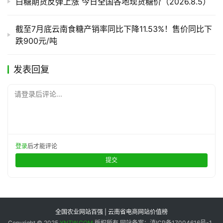
白糖期货反弹上涨 今日全国各地现货糖价（2026.8.5）
截至7月底云南食糖产销率同比下降11.53%！售价同比下
跌900元/吨
发表回复
请登录后评论...
登录
后才能评论
提交
全国农业网站百强 | 云南省电商网站价值榜
Copyright © 2025
YNTW.COM
版权所有 网站备案：滇ICP备17004616号-1