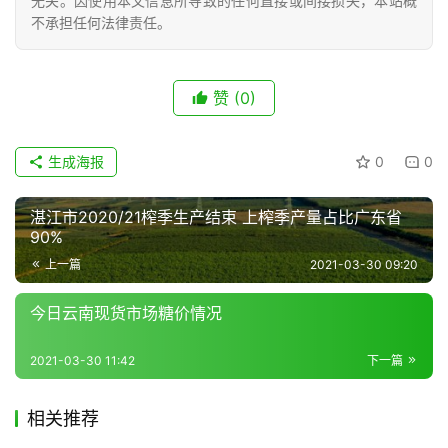
无关。因使用本文信息所导致的任何直接或间接损失，本站概
不承担任何法律责任。
现
货
赞
(0)
报
价
生成海报
0
0
专
湛江市2020/21榨季生产结束 上榨季产量占比广东省
题
90%
上一篇
2021-03-30 09:20
今日云南现货市场糖价情况
地
区
2021-03-30 11:42
下一篇
频
道
相关推荐