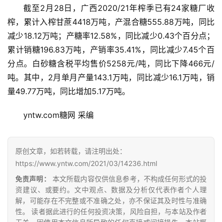
截至2月28日，广西2020/21年榨季已有24家糖厂收
榨，累计入榨甘蔗4418万吨，产混合糖555.88万吨，同比
减少18.12万吨；产糖率12.58%，同比减少0.43个百分点；
累计销糖196.83万吨，产销率35.41%，同比减少7.45个百
分点。白砂糖含税平均售价5258元/吨，同比下降466元/
吨。其中，2月单月产量143.1万吨，同比减少16.1万吨，销
量49.77万吨，同比增加5.17万吨。
首
页
yntw.com糖网 采编
原创文章，如若转载，请注明出处：
云
https://www.yntw.com/2021/03/14236.html
糖
网
免责声明：
本文所载内容仅供信息参考，不构成任何形式的投
公
资建议、或要约。文中观点、数据及分析仅代表作者个人理
解，可能存在不完整或不准确之处，亦不保证其及时性与准确
众
性。 读者据此进行的任何投资决策，风险自担，与本站及作者
号