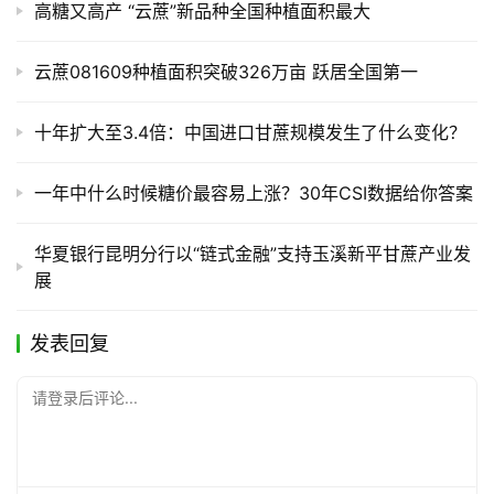
高糖又高产 “云蔗”新品种全国种植面积最大
云蔗081609种植面积突破326万亩 跃居全国第一
十年扩大至3.4倍：中国进口甘蔗规模发生了什么变化？
一年中什么时候糖价最容易上涨？30年CSI数据给你答案
华夏银行昆明分行以“链式金融”支持玉溪新平甘蔗产业发
展
发表回复
请登录后评论...