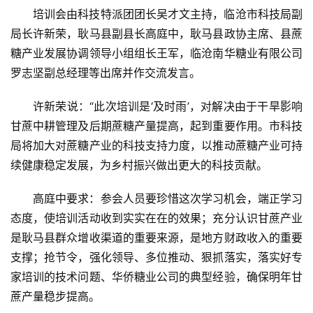
培训会由科技特派团团长吴才文主持，临沧市科技局副
局长许新荣，耿马县副县长高庭中，耿马县政协主席、县蔗
糖产业发展协调领导小组组长王军，临沧南华糖业有限公司
罗志坚副总经理等出席并作交流发言。
首
许新荣说：“此次培训是‘及时雨’，对解决由于干旱影响
页
甘蔗中耕管理及后期蔗糖产量提高，起到重要作用。市科技
局将加大对蔗糖产业的科技支持力度，以推动蔗糖产业可持
续健康稳定发展，为乡村振兴做出更大的科技贡献。
云
糖
高庭中要求：参会人员要珍惜这次学习机会，端正学习
网
公
态度，使培训活动收到实实在在的效果；充分认识甘蔗产业
众
是耿马县群众增收渠道的重要来源，是地方财政收入的重要
号
支撑；抢节令，强化领导、多位推动、狠抓落实，落实好专
家培训的技术问题、华侨糖业公司的典型经验，确保明年甘
蔗产量稳步提高。
现