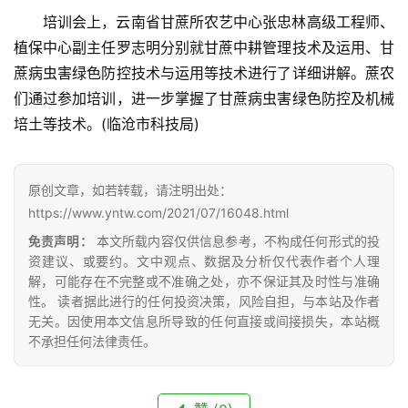
货
培训会上，云南省甘蔗所农艺中心张忠林高级工程师、
报
植保中心副主任罗志明分别就甘蔗中耕管理技术及运用、甘
价
蔗病虫害绿色防控技术与运用等技术进行了详细讲解。蔗农
们通过参加培训，进一步掌握了甘蔗病虫害绿色防控及机械
培土等技术。(临沧市科技局)
专
题
原创文章，如若转载，请注明出处：
https://www.yntw.com/2021/07/16048.html
地
免责声明：
本文所载内容仅供信息参考，不构成任何形式的投
区
资建议、或要约。文中观点、数据及分析仅代表作者个人理
频
解，可能存在不完整或不准确之处，亦不保证其及时性与准确
道
性。 读者据此进行的任何投资决策，风险自担，与本站及作者
无关。因使用本文信息所导致的任何直接或间接损失，本站概
不承担任何法律责任。
产
业
链