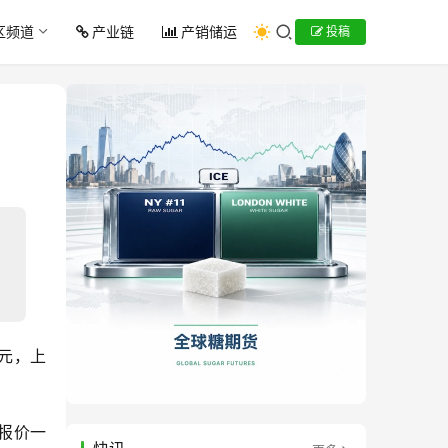
区频道
产业链
产销储运
投稿
2元，上
的报价一