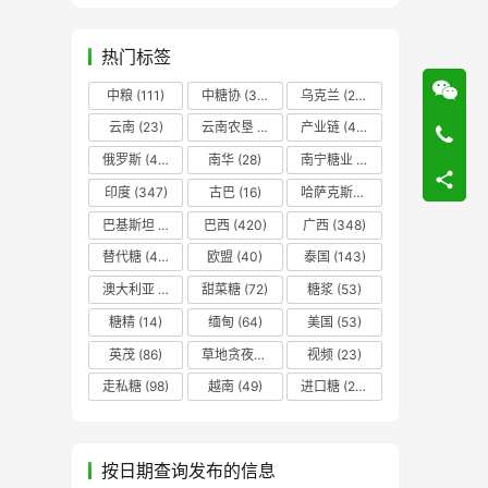
热门标签
中粮
(111)
中糖协
(37)
乌克兰
(20)
云南
(23)
云南农垦
(17)
产业链
(42)
俄罗斯
(43)
南华
(28)
南宁糖业
(81)
印度
(347)
古巴
(16)
哈萨克斯坦
(19)
巴基斯坦
(14)
巴西
(420)
广西
(348)
替代糖
(48)
欧盟
(40)
泰国
(143)
澳大利亚
(16)
甜菜糖
(72)
糖浆
(53)
糖精
(14)
缅甸
(64)
美国
(53)
英茂
(86)
草地贪夜蛾
(14)
视频
(23)
走私糖
(98)
越南
(49)
进口糖
(236)
按日期查询发布的信息