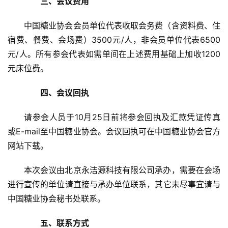
首
　　三、会议费用
页
中国糖业协会会员单位代表收取会务费（含资料费、住
宿费、餐费、会场费）3500元/人，非会员单位代表6500
云
元/人。所有参会代表如需单间在上述费用基础上加收1200
糖
元床位费。
网
公
　　四、会议回执
众
号
请参会人员于10月25日前将参会回执及汇款凭证传真
或E-mail至中国糖业协会。会议回执可在中国糖业协会官方
网站下载。
现
货
本次会议由北京永洁源科技有限公司承办，需要在会场
报
进行宣传的单位请直接与承办单位联系，其它未尽事宜请与
价
中国糖业协会秘书处联系。
　　五、联系方式