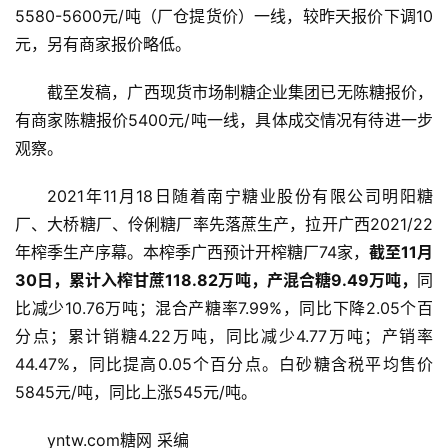
5580-5600元/吨（厂仓提货价）一线，较昨天报价下调10
元，另有商家报价略低。
截至发稿，广西现货市场制糖企业集团已无陈糖报价，
有商家陈糖报价5400元/吨一线，具体成交情况有待进一步
观察。
2021年11月18日随着南宁糖业股份有限公司明阳糖
厂、大桥糖厂、伶俐糖厂率先落蔗生产，拉开广西2021/22
年榨季生产序幕。本榨季广西预计开榨糖厂74家，
截至11月
30日，累计入榨甘蔗118.82万吨，产混合糖9.49万吨，
同
首
比减少10.76万吨；混合产糖率7.99%，同比下降2.05个百
页
分点；累计销糖4.22万吨，同比减少4.77万吨；产销率
44.47%，同比提高0.05个百分点。白砂糖含税平均售价
云
5845元/吨，同比上涨545元/吨。
糖
网
yntw.com糖网 采编