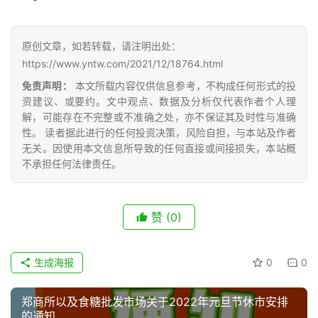
公
众
号
原创文章，如若转载，请注明出处：
https://www.yntw.com/2021/12/18764.html
免责声明：
本文所载内容仅供信息参考，不构成任何形式的投
现
资建议、或要约。文中观点、数据及分析仅代表作者个人理
货
解，可能存在不完整或不准确之处，亦不保证其及时性与准确
性。 读者据此进行的任何投资决策，风险自担，与本站及作者
报
无关。因使用本文信息所导致的任何直接或间接损失，本站概
价
不承担任何法律责任。
专
赞
(0)
题
生成海报
0
0
地
区
郑商所以及食糖批发市场关于2022年元旦节休市安排
频
的通知