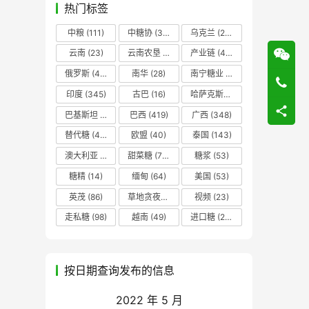
热门标签
中粮
(111)
中糖协
(37)
乌克兰
(20)
云南
(23)
云南农垦
(17)
产业链
(42)
俄罗斯
(43)
南华
(28)
南宁糖业
(81)
印度
(345)
古巴
(16)
哈萨克斯坦
(19)
巴基斯坦
(14)
巴西
(419)
广西
(348)
替代糖
(48)
欧盟
(40)
泰国
(143)
澳大利亚
(16)
甜菜糖
(70)
糖浆
(53)
糖精
(14)
缅甸
(64)
美国
(53)
英茂
(86)
草地贪夜蛾
(14)
视频
(23)
走私糖
(98)
越南
(49)
进口糖
(236)
按日期查询发布的信息
2022 年 5 月