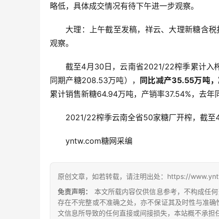
略低，具体成交情况有待下午进一步观察。
大理：上午截至发稿，祥云、大理新糖含税报
观察。
截至4月30日，云南省2021/22榨季累计入榨
同期产糖208.53万吨），
同比减产35.55万吨，减
累计销售新糖64.94万吨，产销率37.54%，去年
2021/22榨季云南全省50家糖厂开榨，截至
yntw.com糖网采编
原创文章，如若转载，请注明出处：https://www.yntw.co
免责声明：
本文所载内容仅供信息参考，不构成任何
存在不完整或不准确之处，亦不保证其及时性与准确
文信息所导致的任何直接或间接损失，本站概不承担