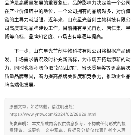
品牌是高质量发展的重要象征，品牌影响力决定着一个公司
首
在产业价值链中的地位，一个公司拥有的品牌越多，对价值
页
链的主导力就越强。近年来，山东星光首创生物科技有限公
司高度重视品牌建设工作，目前拥有星光首创、唐仁集、星
畅等商标，品牌知名度、市场占有率逐年提高。
云
糖
下一步，山东星光首创生物科技有限公司将根据产品研
网
发、市场需求情况及时补充新商标，为市场开拓增添新的动
公
力，同时也将积极争取“好品山东”、省长质量奖等更高层次
众
质量品牌荣誉，着力提高品牌美誉度和竞争力，推动企业品
号
牌高端化发展。
现
原创文章，如若转载，请注明出处：
货
https://www.yntw.com/2024/02/28629.html
报
价
免责声明：
本文所载内容仅供信息参考，不构成任何形式的投
资建议、或要约。文中观点、数据及分析仅代表作者个人理