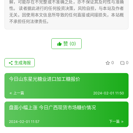
解，可能存在不完整或不准确之处，亦不保证其及时性与准确
性。 读者据此进行的任何投资决策，风险自担，与本站及作者
专
无关。因使用本文信息所导致的任何直接或间接损失，本站概
题
不承担任何法律责任。
地
赞
(0)
区
频
道
生成海报
0
0
今日山东星光糖业进口加工糖报价
产
业
上一篇
2024-02-01 11:50
链
盘面小幅上涨 今日广西现货市场糖价情况
2024-02-01 11:57
下一篇
产
销