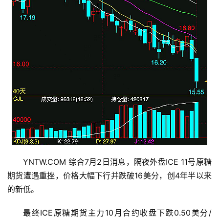
YNTW.COM 综合7月2日消息，隔夜外盘ICE 11号原糖
期货遭遇重挫，价格大幅下行并跌破16美分，创4年半以来
的新低。
最终ICE原糖期货主力10月合约收盘下跌0.50美分/