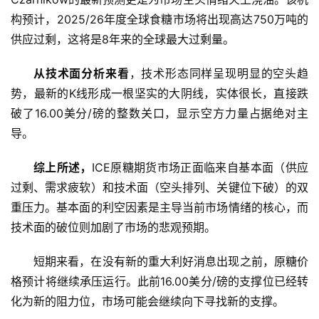
构预计，2025/26年度全球食糖市场将出现高达750万吨的
云
供应过剩，这将是8年来的全球最大过剩量。
糖
网
从技术面分析来看
，技术形态同样呈现明显的空头趋
公
势，最新的K线形成一根坚实的大阴线，实体很长，直接跌
众
破了16.00美分/磅的整数关口，显示空方力量占据绝对主
号
导。
综上所述，
ICE原糖期货市场正面临来自基本面（供应
现
过剩、需求疲软）和技术面（空头排列、关键位下破）的双
货
重压力。基本面的利空因素是主导当前市场情绪的核心，而
报
技术面的破位则加剧了市场的悲观预期。
价
短期来看，在没有新的重大利好消息出现之前，原糖价
格预计将继续承压运行。此前16.00美分/磅的支撑位已经转
专
题
化为新的阻力位，市场可能会继续向下寻找新的支撑。