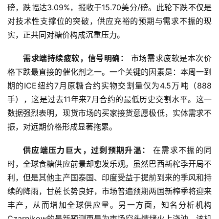
磅，跌幅达3.09%，报收于15.70美分/磅。此轮下跌不仅是
对技术性支撑位的突破，供应充裕的预期与需求不振的现
实，正共同对糖价构成沉重压力。
需求端持续疲软，信号明确：
 市场需求疲软是本次价
格下跌最直接的催化剂之一。一个关键的因素是：本周一到
期的ICE纽约7月原糖合约实物交割量仅为4.5万吨（888
手），这是过去11年来7月合约的最低历史交割水平。这一
数据强烈表明，现货市场的买家接货意愿极低，实体需求不
振，对远期价格形成显著拖累。
供应端压力巨大，过剩预期升温： 
在需求不振的同
时，全球食糖供应前景却愈发乐观。虽然巴西新榨季开局不
利，但是其他主产国泰国、印度受益于提前到来的季风和持
续的降雨，甘蔗长势良好，市场普遍预期两国新榨季将迎来
首
页
丰产，从而增加全球供应量。另一方面，知名分析机构
Czarnikow的最新预测更是为市场空头情绪火上浇油。该机