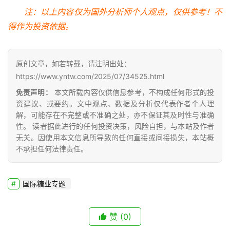
注：以上内容仅为国外分析师个人观点，仅供参考！不
得作为投资依据。
地
区
频
原创文章，如若转载，请注明出处：
道
https://www.yntw.com/2025/07/34525.html
免责声明：
本文所载内容仅供信息参考，不构成任何形式的投
资建议、或要约。文中观点、数据及分析仅代表作者个人理
产
解，可能存在不完整或不准确之处，亦不保证其及时性与准确
业
性。 读者据此进行的任何投资决策，风险自担，与本站及作者
链
无关。因使用本文信息所导致的任何直接或间接损失，本站概
不承担任何法律责任。
产
销
国际糖业专题
储
运
赞
(0)