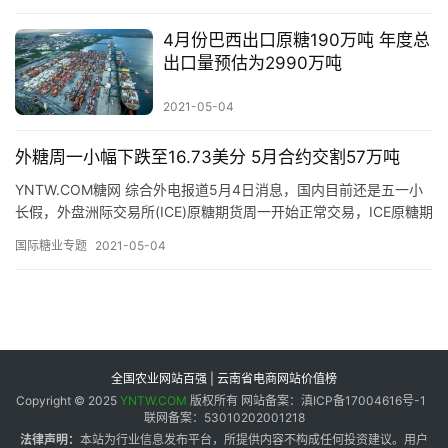
专
4月份巴西出口原糖190万吨 年度总
题
出口量预估为2990万吨
2021-05-04
地
外糖周一小幅下跌至16.73美分 5月合约交割57万吨
区
频
YNTW.COM糖网 综合外电报道5月4日消息，国内目前还是五一小
道
长假，外盘洲际交易所(ICE)原糖期货周一开始正常交易，ICE原糖期
货周一主力7月合约收盘下跌0.25美分，跌幅1…
国际糖业专题
2021-05-04
产
业
链
全国农业网站百强 | 云南省电商网站价值榜
Copyright © 2025
YNTW.COM
版权所有 网站备案：滇ICP备17004616号-1
产
联网备案：53010202001218
销
法律声明：
本站为行业信息发布平台，所提供内容不构成任何投资建议。用户