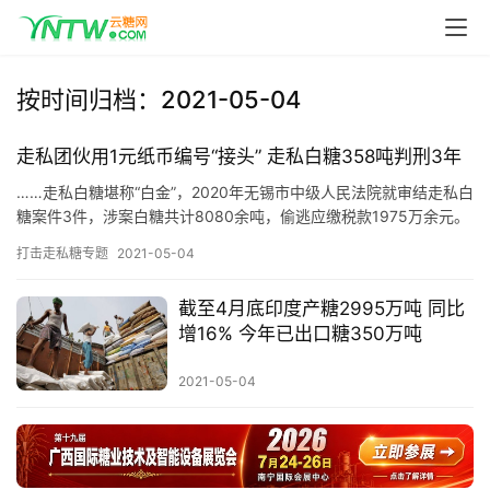
首
页
按时间归档：2021-05-04
云
走私团伙用1元纸币编号“接头” 走私白糖358吨判刑3年
糖
网
……走私白糖堪称“白金”，2020年无锡市中级人民法院就审结走私白
糖案件3件，涉案白糖共计8080余吨，偷逃应缴税款1975万余元。
公
众
打击走私糖专题
2021-05-04
号
截至4月底印度产糖2995万吨 同比
增16% 今年已出口糖350万吨
现
2021-05-04
货
报
价