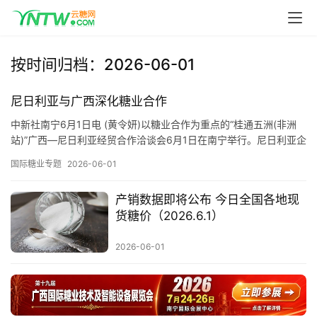
首
页
按时间归档：2026-06-01
云
糖
尼日利亚与广西深化糖业合作
网
中新社南宁6月1日电 (黄令妍)以糖业合作为重点的“桂通五洲(非洲
公
站)”广西—尼日利亚经贸合作洽谈会6月1日在南宁举行。尼日利亚企
众
业分别与中国轻工业南宁设计工程有限公司、广西工业职…
号
国际糖业专题
2026-06-01
产销数据即将公布 今日全国各地现
货糖价（2026.6.1）
现
货
2026-06-01
报
价