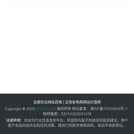
专
题
地
区
频
道
产
业
链
全国农业网站百强 | 云南省电商网站价值榜
Copyright © 2025
YNTW.COM
版权所有 网站备案：滇ICP备17004616号-1
联网备案：53010202001218
产
法律声明：
本站为行业信息发布平台，所提供内容不构成任何投资建议。用户
销
基于本站内容作出的任何决策，需自行判断并承担风险，本站不承担责任。
储