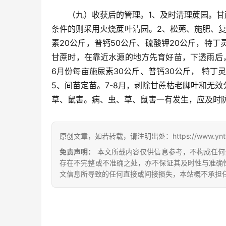
（九）收获后的管理。1、及时清理蔗园。
条件的则采用火烧蔗叶清园。2、松蔸、施肥、复
素20公斤，普钙50公斤、硫酸钾20公斤，特丁
甘蔗时，在靠近水源的地方先育好苗，下透雨后，
6月份每亩施尿素30公斤、普钙30公斤， 特丁灵
5、间苗定苗。7-8月，剥除甘蔗枯老脚叶和无效
草、鼠害。病、虫、草、鼠害一有发生，应及时
原创文章，如若转载，请注明出处：https://www.yntw.co
免责声明：
本文所载内容仅供信息参考，不构成任何
存在不完整或不准确之处，亦不保证其及时性与准确
文信息所导致的任何直接或间接损失，本站概不承担