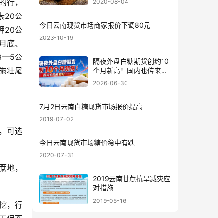
的行，
2020-08-04
20公
今日云南现货市场商家报价下调80元
钾20公
2023-10-19
5月底、
3—5公
隔夜外盘白糖期货创约10
施壮尾
个月新高！国内也传来利
好……
2026-06-30
7月2日云南白糖现货市场报价提高
2019-07-02
，可选
今日云南现货市场糖价稳中有跌
2020-07-31
蔗地，
2019云南甘蔗抗旱减灾应
对措施
2019-05-16
挖，行