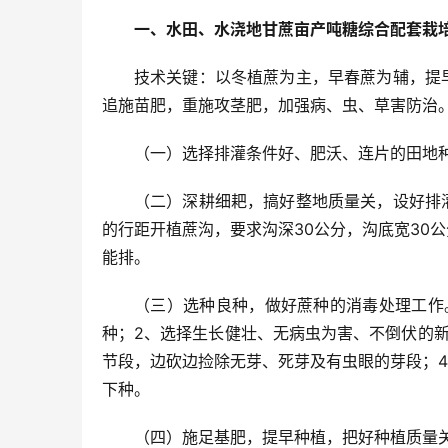
一、水田、水浇地甘蔗亩产吨糖综合配套栽
技术关键：以冬植蔗为主，早春蔗为辅，提
追施苗肥，重施攻茎肥，加强病、虫、草害防治
（一）选择排灌条件好、肥沃、连片的田地
（二）深耕细耙，搞好整地质量关，设好排灌沟
的行距开植蔗沟，要求沟深30公分，沟底宽30公
能排。
（三）选种良种，做好蔗种的消毒处理工作。1、
种；2、选择生长健壮、无病虫为害、不倒伏的
节段，边砍边捡除无芽、死芽及有虫眼的芽段；4、
下种。
（四）施足基肥，提早种植，把好种植质量关