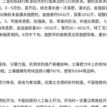
，二是挖取缺行断垄较大的行或靠边的几行的蔗蔸，被挖去蔗蔸
。3－5月份，苗齐后，结合灌水施一次苗肥，灌水后，亩施尿素
对晚砍未盖膜未施肥的，亩施普钙50公斤，尿素20公斤，硫酸
土。3、早施攻茎肥，加强病、虫、草害的防治，补施壮尾肥。 
茎肥，亩追施尿素40－50公斤，普钙30－40公斤，特丁灵
新植蔗相同。8月中下旬，施肥早的宿根蔗出现脱肥现象，要补
。
苗快、分蘖力强、抗倒伏的高产高糖良种。土壤肥力中上的地块
种植；土壤瘦瘠的地块选择川糖79/15、德育93/94等品种。
肥力降低、病虫为害加重，应建立合理的轮作制度。不留宿根的
耙机开沟，不能机耕的人工板土开沟。开沟时一定要沿等高线开