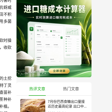
为害时
抗蚜威
田不积
用多菌
砍时操
，收砍
的土挖
，特丁灵
热评文章
热门文章
查苗补
蔗种补
7月份巴西食糖出口量接
补植。
近历史最高纪录 出口中国
超40万吨