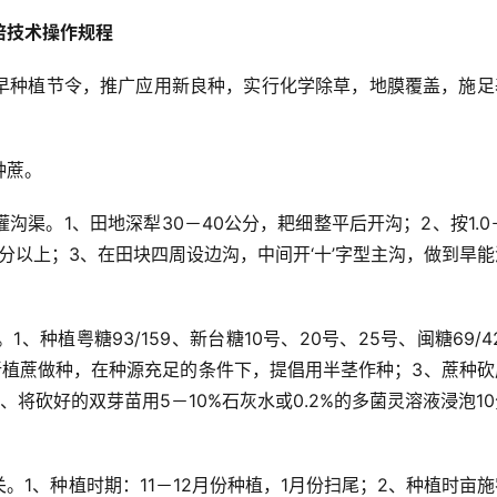
培技术操作规程
早种植节令，推广应用新良种，实行化学除草，地膜覆盖，施足
。
种蔗。
渠。1、田地深犁30－40公分，耙细整平后开沟；2、按1.0－
分以上；3、在田块四周设边沟，中间开‘十’字型主沟，做到旱
种植粤糖93/159、新台糖10号、20号、25号、闽糖69/4
新植蔗做种，在种源充足的条件下，提倡用半茎作种；3、蔗种砍
将砍好的双芽苗用5－10%石灰水或0.2%的多菌灵溶液浸泡1
。1、种植时期：11－12月份种植，1月份扫尾；2、种植时亩