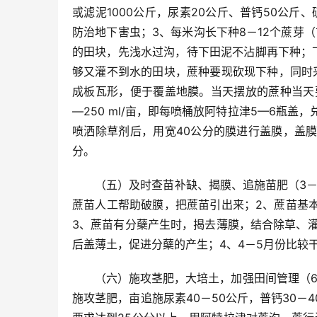
或滤泥1000公斤，尿素20公斤、普钙50公斤
防治地下害虫；3、每米沟长下种8－12个蔗芽（
的田块，先浅水过沟，待下田泥不沾脚再下种；
够又灌不到水的田块，蔗种要现砍现下种，同时
成板瓦形，便于覆盖地膜。当天摆放的蔗种当天要
—250 ml/亩，即每喷桶放阿特拉津5—6瓶盖
喷洒除草剂后，用宽40公分的膜进行盖膜，盖
分。
（五）及时查苗补缺、揭膜、追施苗肥（3－
蔗苗人工帮助破膜，把蔗苗引出来；2、蔗苗基
3、蔗苗有分蘖产生时，揭去薄膜，结合除草、灌
后盖薄土，促进分蘖的产生；4、4－5月份比较
（六）施攻茎肥，大培土，加强田间管理（6
施攻茎肥，亩追施尿素40－50公斤，普钙30－