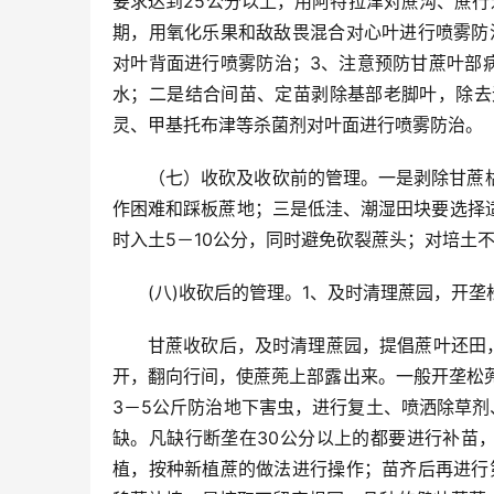
要求达到25公分以上，用阿特拉津对蔗沟、蔗行
期，用氧化乐果和敌敌畏混合对心叶进行喷雾防
对叶背面进行喷雾防治；3、注意预防甘蔗叶部
水；二是结合间苗、定苗剥除基部老脚叶，除去
灵、甲基托布津等杀菌剂对叶面进行喷雾防治。
（七）收砍及收砍前的管理。一是剥除甘蔗
作困难和踩板蔗地；三是低洼、潮湿田块要选择
时入土5－10公分，同时避免砍裂蔗头；对培土
(八)收砍后的管理。1、及时清理蔗园，开
甘蔗收砍后，及时清理蔗园，提倡蔗叶还田
开，翻向行间，使蔗蔸上部露出来。一般开垄松蔸
3－5公斤防治地下害虫，进行复土、喷洒除草剂
缺。凡缺行断垄在30公分以上的都要进行补苗
植，按种新植蔗的做法进行操作；苗齐后再进行