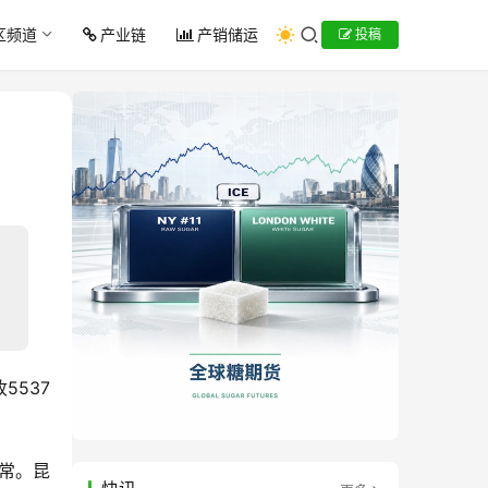
区频道
产业链
产销储运
投稿
5537
常。昆