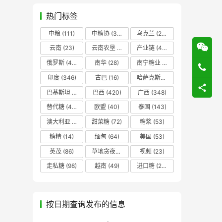
热门标签
中粮
(111)
中糖协
(37)
乌克兰
(20)
云南
(23)
云南农垦
(17)
产业链
(42)
俄罗斯
(43)
南华
(28)
南宁糖业
(81)
印度
(346)
古巴
(16)
哈萨克斯坦
(19)
巴基斯坦
(14)
巴西
(420)
广西
(348)
替代糖
(48)
欧盟
(40)
泰国
(143)
澳大利亚
(16)
甜菜糖
(72)
糖浆
(53)
糖精
(14)
缅甸
(64)
美国
(53)
英茂
(86)
草地贪夜蛾
(14)
视频
(23)
走私糖
(98)
越南
(49)
进口糖
(236)
按日期查询发布的信息