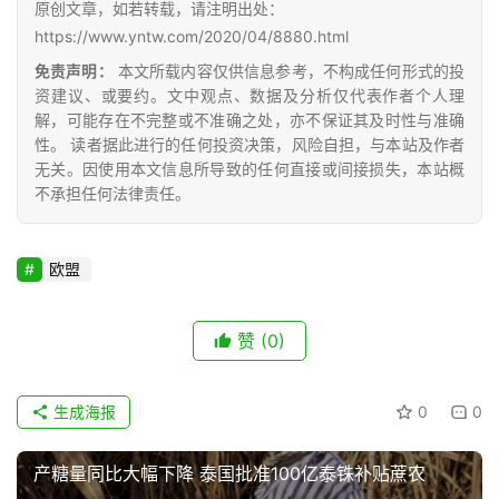
糖
原创文章，如若转载，请注明出处：
网
https://www.yntw.com/2020/04/8880.html
公
免责声明：
本文所载内容仅供信息参考，不构成任何形式的投
众
资建议、或要约。文中观点、数据及分析仅代表作者个人理
号
解，可能存在不完整或不准确之处，亦不保证其及时性与准确
性。 读者据此进行的任何投资决策，风险自担，与本站及作者
无关。因使用本文信息所导致的任何直接或间接损失，本站概
不承担任何法律责任。
现
货
报
欧盟
价
赞
(0)
专
题
生成海报
0
0
产糖量同比大幅下降 泰国批准100亿泰铢补贴蔗农
地