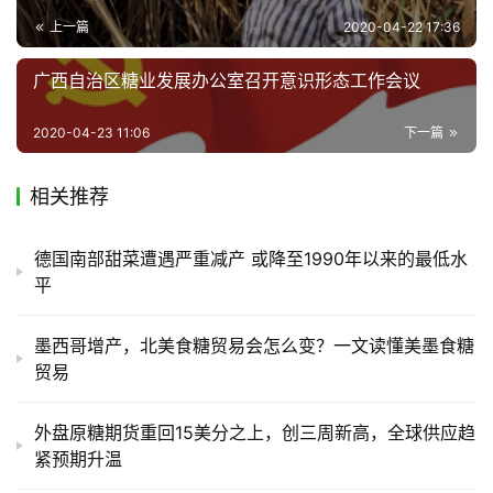
区
上一篇
2020-04-22 17:36
频
道
广西自治区糖业发展办公室召开意识形态工作会议
2020-04-23 11:06
下一篇
产
业
相关推荐
链
德国南部甜菜遭遇严重减产 或降至1990年以来的最低水
平
产
销
储
墨西哥增产，北美食糖贸易会怎么变？一文读懂美墨食糖
运
贸易
外盘原糖期货重回15美分之上，创三周新高，全球供应趋
紧预期升温