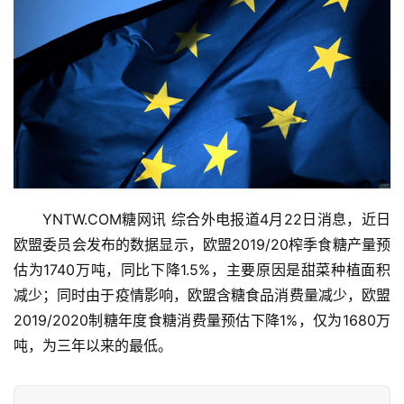
YNTW.COM糖网讯 综合外电报道4月22日消息，近日
欧盟委员会发布的数据显示，欧盟2019/20榨季食糖产量预
估为1740万吨，同比下降1.5%，主要原因是甜菜种植面积
首
减少；同时由于疫情影响，欧盟含糖食品消费量减少，欧盟
页
2019/2020制糖年度食糖消费量预估下降1%，仅为1680万
吨，为三年以来的最低。
云