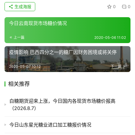
货
生成海报
0
0
报
价
今日云南现货市场糖价情况
上一篇
2020-05-06 11:02
专
题
疫情影响 巴西四分之一的糖厂因财务困境或将关停
2020-05-07 10:12
下一篇
地
区
相关推荐
频
道
白糖期货迎来上涨，今日国内各现货市场糖价报高
（2026.8.7）
产
今日山东星光糖业进口加工糖报价情况
业
链