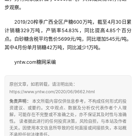
步观察。
2019/20榨季广西全区产糖600万吨，截至4月30日累
计销糖329万吨，产销率54.83%，同比提高4.85个百分
点。白砂糖含税平均售价5699元/吨，同比增加545元/吨。
其中4月份单月销糖42万吨，同比减少1万吨。
首
yntw.com糖网采编
页
原创文章，如若转载，请注明出处：
云
https://www.yntw.com/2020/06/9662.html
糖
免责声明：
本文所载内容仅供信息参考，不构成任何形式的投
网
资建议、或要约。文中观点、数据及分析仅代表作者个人理
公
解，可能存在不完整或不准确之处，亦不保证其及时性与准确
众
性。 读者据此进行的任何投资决策，风险自担，与本站及作者
号
无关。因使用本文信息所导致的任何直接或间接损失，本站概
不承担任何法律责任。