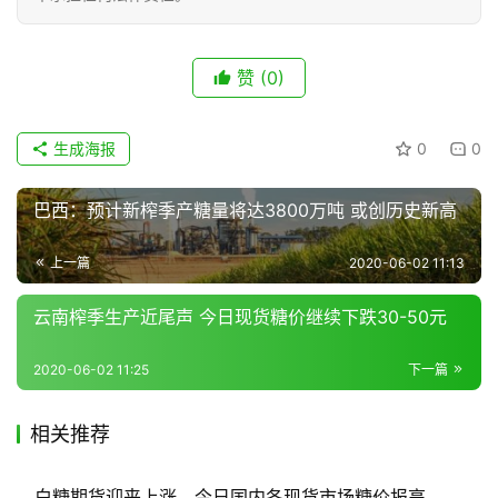
现
赞
(0)
货
报
价
生成海报
0
0
巴西：预计新榨季产糖量将达3800万吨 或创历史新高
专
题
上一篇
2020-06-02 11:13
云南榨季生产近尾声 今日现货糖价继续下跌30-50元
地
区
2020-06-02 11:25
下一篇
频
道
相关推荐
白糖期货迎来上涨，今日国内各现货市场糖价报高