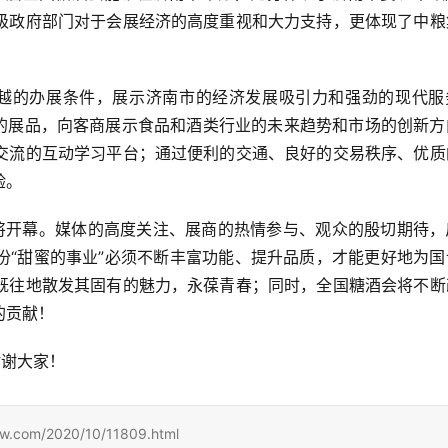
级政府部门对于会展经济的高度重视和大力支持，更体现了中粮
优越的办展条件，展示济南市的经济发展吸引力和强劲的现代服
目的展品，向客商展示食品和酒类行业的未来趋势和市场的创新方
交流的互动学习平台；通过便利的交通、良好的交易秩序、优质
验。
即将开幕。媒体的高度关注、展商的热情参与、观众的殷切期待，
份“甜蜜的事业”必须不断丰富功能、提升品质，才能更好地为国
既往地散发其固有的魅力，永葆青春；同时，全国糖酒会将不断
的贡献！
谢谢大家！
m/2020/10/11809.html