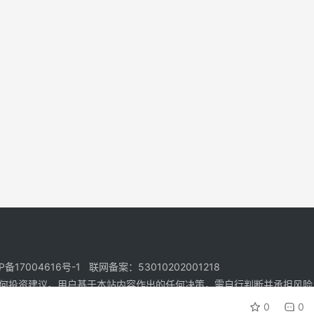
17004616号-1 联网备案：53010202001218
何投资建议。用户基于本站内容作出的任何决策，需自行判断并承担风险
0
0