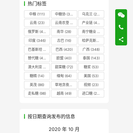
热门标签
中粮
(111)
中糖协
(37)
乌克兰
(20)
云南
(23)
云南农垦
(17)
产业链
(42)
俄罗斯
(43)
南华
(28)
南宁糖业
(81)
印度
(346)
古巴
(16)
哈萨克斯坦
(19)
巴基斯坦
(14)
巴西
(420)
广西
(348)
替代糖
(48)
欧盟
(40)
泰国
(143)
澳大利亚
(16)
甜菜糖
(72)
糖浆
(53)
糖精
(14)
缅甸
(64)
美国
(53)
英茂
(86)
草地贪夜蛾
(14)
视频
(23)
走私糖
(98)
越南
(49)
进口糖
(236)
按日期查询发布的信息
2020 年 10 月