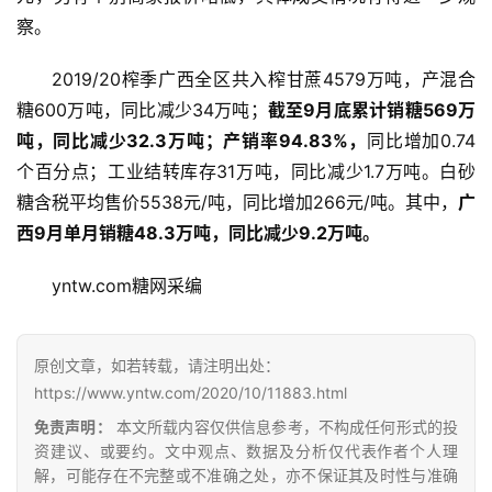
察。
2019/20榨季广西全区共入榨甘蔗4579万吨，产混合
糖600万吨，同比减少34万吨；
截至9月底累计销糖569万
吨，同比减少32.3万吨；产销率94.83%，
同比增加0.74
个百分点；工业结转库存31万吨，同比减少1.7万吨。白砂
糖含税平均售价5538元/吨，同比增加266元/吨。其中，
广
西9月单月销糖48.3万吨，同比减少9.2万吨。
首
页
yntw.com糖网采编
云
原创文章，如若转载，请注明出处：
糖
https://www.yntw.com/2020/10/11883.html
网
免责声明：
本文所载内容仅供信息参考，不构成任何形式的投
公
资建议、或要约。文中观点、数据及分析仅代表作者个人理
众
解，可能存在不完整或不准确之处，亦不保证其及时性与准确
号