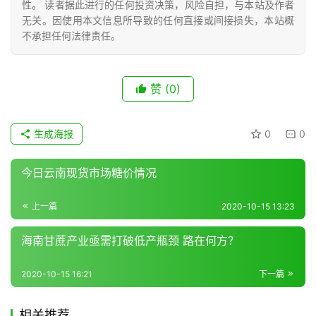
性。 读者据此进行的任何投资决策，风险自担，与本站及作者
无关。因使用本文信息所导致的任何直接或间接损失，本站概
不承担任何法律责任。
现
货
报
赞
(0)
价
生成海报
0
0
专
今日云南现货市场糖价情况
题
上一篇
2020-10-15 13:23
地
海南甘蔗产业亟需打破低产瓶颈 路在何方？
区
频
2020-10-15 16:21
下一篇
道
相关推荐