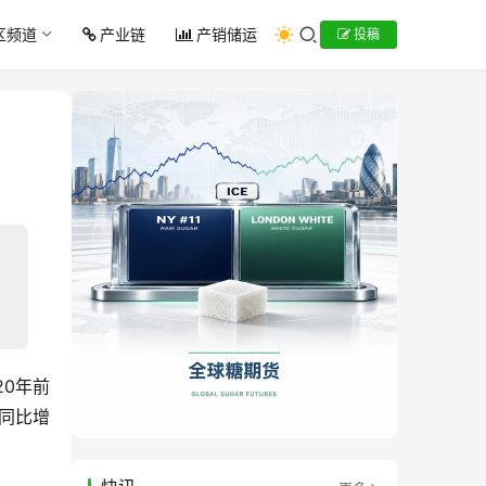
区频道
产业链
产销储运
投稿
20年前
，同比增