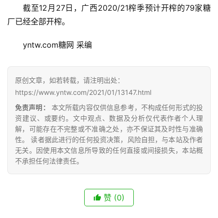
截至12月27日，广西2020/21榨季预计开榨的79家糖
厂已经全部开榨。
yntw.com糖网 采编
首
页
原创文章，如若转载，请注明出处：
https://www.yntw.com/2021/01/13147.html
免责声明：
本文所载内容仅供信息参考，不构成任何形式的投
云
资建议、或要约。文中观点、数据及分析仅代表作者个人理
糖
解，可能存在不完整或不准确之处，亦不保证其及时性与准确
性。 读者据此进行的任何投资决策，风险自担，与本站及作者
网
无关。因使用本文信息所导致的任何直接或间接损失，本站概
公
不承担任何法律责任。
众
号
赞
(0)
现