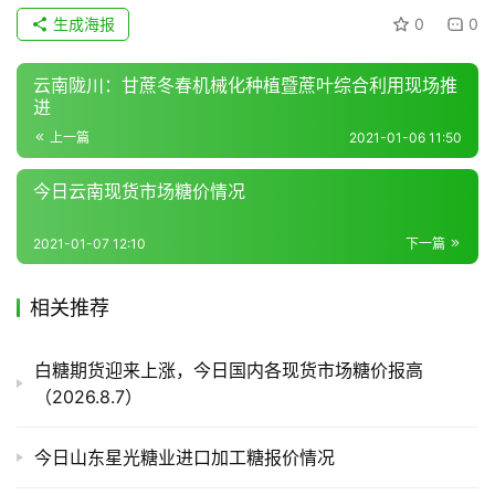
货
生成海报
0
0
报
价
云南陇川：甘蔗冬春机械化种植暨蔗叶综合利用现场推
进
上一篇
2021-01-06 11:50
专
题
今日云南现货市场糖价情况
2021-01-07 12:10
下一篇
地
区
相关推荐
频
道
白糖期货迎来上涨，今日国内各现货市场糖价报高
（2026.8.7）
产
今日山东星光糖业进口加工糖报价情况
业
链