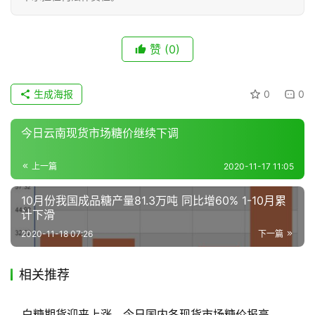
现
赞
(0)
货
报
价
生成海报
0
0
今日云南现货市场糖价继续下调
专
题
上一篇
2020-11-17 11:05
10月份我国成品糖产量81.3万吨 同比增60% 1-10月累
地
计下滑
区
2020-11-18 07:26
下一篇
频
道
相关推荐
白糖期货迎来上涨，今日国内各现货市场糖价报高