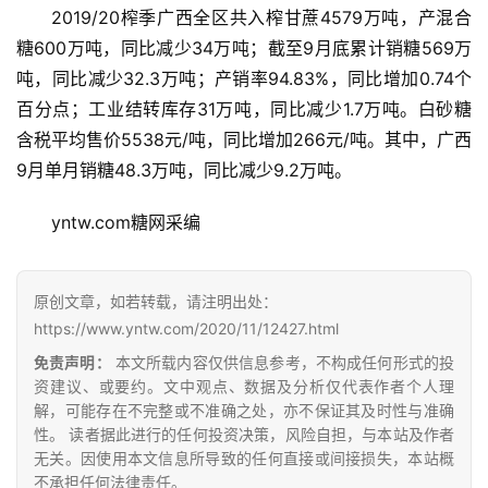
2019/20榨季广西全区共入榨甘蔗4579万吨，产混合
糖600万吨，同比减少34万吨；截至9月底累计销糖569万
吨，同比减少32.3万吨；产销率94.83%，同比增加0.74个
百分点；工业结转库存31万吨，同比减少1.7万吨。白砂糖
含税平均售价5538元/吨，同比增加266元/吨。其中，广西
9月单月销糖48.3万吨，同比减少9.2万吨。
首
yntw.com糖网采编
页
原创文章，如若转载，请注明出处：
云
https://www.yntw.com/2020/11/12427.html
糖
免责声明：
本文所载内容仅供信息参考，不构成任何形式的投
网
资建议、或要约。文中观点、数据及分析仅代表作者个人理
公
解，可能存在不完整或不准确之处，亦不保证其及时性与准确
众
性。 读者据此进行的任何投资决策，风险自担，与本站及作者
号
无关。因使用本文信息所导致的任何直接或间接损失，本站概
不承担任何法律责任。