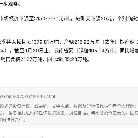
一步观察。
报价下调至5150-5170元/吨，较昨天下调30元，个别商
共入榨甘蔗1679.81万吨，产糖216.92万吨（去年同期产糖 20
80%），截至9月30日止，云南省累计销糖195.04万吨，同比增加
月销售食糖21.27万吨，同比增加5.28万吨。
m/2020/11/12443.html
形式的投资建议、或要约。文中观点、数据及分析仅代表作者个人理解
性。 读者据此进行的任何投资决策，风险自担，与本站及作者无关。因
任何法律责任。