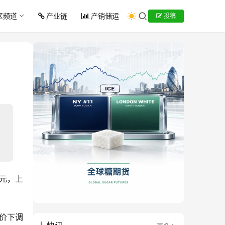
区频道
产业链
产销储运
投稿
1元，上
价下调