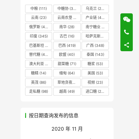
中粮
(111)
中糖协
(37)
乌克兰
(20)
云南
(23)
云南农垦
(17)
产业链
(42)
俄罗斯
(43)
南华
(28)
南宁糖业
(81)
印度
(345)
古巴
(16)
哈萨克斯坦
(19)
巴基斯坦
(14)
巴西
(419)
广西
(348)
替代糖
(48)
欧盟
(40)
泰国
(143)
澳大利亚
(16)
甜菜糖
(71)
糖浆
(53)
糖精
(14)
缅甸
(64)
美国
(53)
英茂
(86)
草地贪夜蛾
(14)
视频
(23)
走私糖
(98)
越南
(49)
进口糖
(236)
按日期查询发布的信息
2020 年 11 月