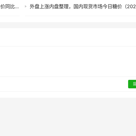
截至7月底云南食糖产销率同比下降11.53%！售价同比下跌900元/吨