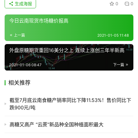
报
生成海报
0
0
价
今日云南现货市场糖价报高
专
上一篇
2021-01-05 11:48
题
外盘原糖期货重回16美分之上 连续上涨创三年半新高
2021-01-06 08:47
下一篇
地
区
频
相关推荐
道
截至7月底云南食糖产销率同比下降11.53%！售价同比下
跌900元/吨
产
业
高糖又高产 “云蔗”新品种全国种植面积最大
链