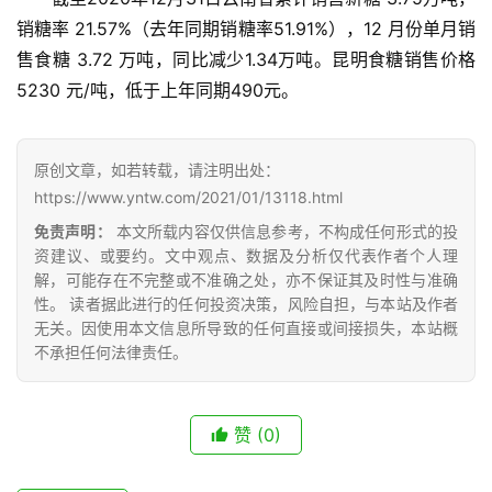
销糖率 21.57%（去年同期销糖率51.91%），12 月份单月销
售食糖 3.72 万吨，同比减少1.34万吨。昆明食糖销售价格 
5230 元/吨，低于上年同期490元。
首
页
原创文章，如若转载，请注明出处：
https://www.yntw.com/2021/01/13118.html
云
免责声明：
本文所载内容仅供信息参考，不构成任何形式的投
资建议、或要约。文中观点、数据及分析仅代表作者个人理
糖
解，可能存在不完整或不准确之处，亦不保证其及时性与准确
网
性。 读者据此进行的任何投资决策，风险自担，与本站及作者
公
无关。因使用本文信息所导致的任何直接或间接损失，本站概
众
不承担任何法律责任。
号
赞
(0)
现
货