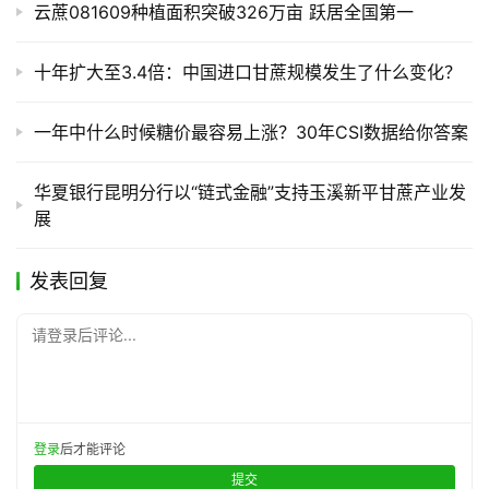
云蔗081609种植面积突破326万亩 跃居全国第一
产
十年扩大至3.4倍：中国进口甘蔗规模发生了什么变化？
销
储
运
一年中什么时候糖价最容易上涨？30年CSI数据给你答案
华夏银行昆明分行以“链式金融”支持玉溪新平甘蔗产业发
展
发表回复
请登录后评论...
登录
后才能评论
提交