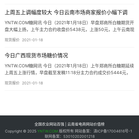
上周五上调幅度较大 今日云南市场商家报价小幅下调
专
题
YNTW.COM糖网讯 今日（2021年1月18日）早盘郑商所白糖期货开
盘大幅上扬，上午主力合约收盘价5438元，上涨50元，上午云南现
货市场报价如下： 截至1月15日云南开榨糖厂…
现货报价
2021-01-18
地
区
今日广西现货市场糖价情况
频
YNTW.COM糖网讯 今日（2021年1月18日）上午郑商所白糖期延续
道
上周五上涨行情，早盘截至发稿11:18分主力合约成交价5444元，
上涨56元，现货市场制糖企业、流通商报价如…
现货报价
2021-01-18
产
业
链
全国农业网站百强 | 云南省电商网站价值榜
产
Copyright © 2025
YNTW.COM
版权所有 网站备案：滇ICP备17004616号-1
联网备案：53010202001218
销