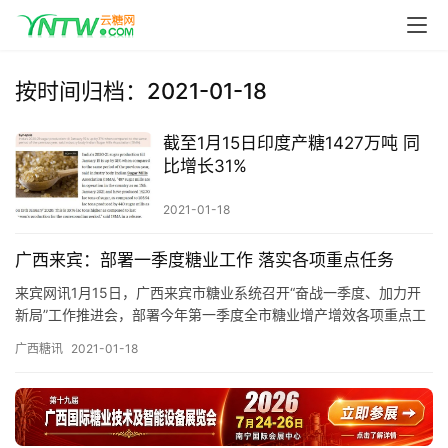
首
页
按时间归档：2021-01-18
云
截至1月15日印度产糖1427万吨 同
糖
比增长31%
网
公
2021-01-18
众
号
广西来宾：部署一季度糖业工作 落实各项重点任务
来宾网讯1月15日，广西来宾市糖业系统召开“奋战一季度、加力开
新局”工作推进会，部署今年第一季度全市糖业增产增效各项重点工
作。 会议强调，全市糖业系统要全力以赴抓好一季度糖业生产各…
现
广西糖讯
2021-01-18
货
报
价