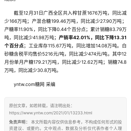
截至12月31日广西全区共入榨甘蔗1676万吨，同比减
少166万吨；产混合糖199.46万吨，同比减少27.90万吨；
产糖率11.90%，同比下降0.44个百分点；累计销糖83.79万
吨，同比减少41.98万吨；
产销率42.01%，同比下降13.31
个百分点
；工业库存115.67万吨，同比增加14.08万吨。白
砂糖含税平均售价5216元/吨，同比减少474元/吨。其中12
月份单月产糖179.21万吨，同比减少12.62万吨；销糖74.8
首
万吨，同比减少30.8万吨。
页
yntw.com糖网 采编
云
原创文章，如若转载，请注明出处：
糖
网
https://www.yntw.com/2021/01/13233.html
公
免责声明：
本文所载内容仅供信息参考，不构成任何形式的投
众
资建议、或要约。文中观点、数据及分析仅代表作者个人理