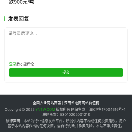
跌900元/吨
发表回复
请登录后评论...
登录
后才能评论
提交
全国农业网站百强 | 云南省电商网站价值榜
Copyright © 2025
YNTW.COM
版权所有 网站备案：滇ICP备17004616号-1
联网备案：53010202001218
法律声明：
本站为行业信息发布平台，所提供内容不构成任何投资建议。用户
基于本站内容作出的任何决策，需自行判断并承担风险，本站不承担责任。