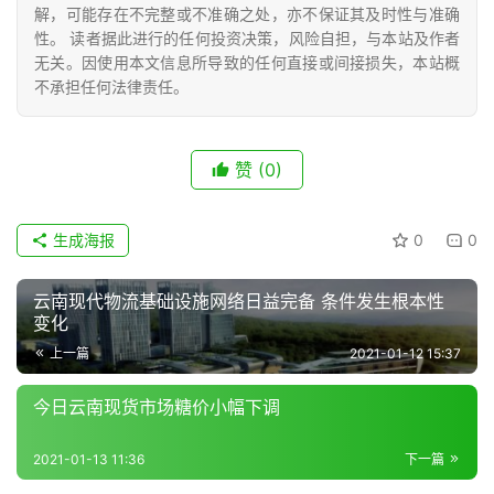
号
解，可能存在不完整或不准确之处，亦不保证其及时性与准确
性。 读者据此进行的任何投资决策，风险自担，与本站及作者
无关。因使用本文信息所导致的任何直接或间接损失，本站概
不承担任何法律责任。
现
货
报
赞
(0)
价
生成海报
0
0
专
题
云南现代物流基础设施网络日益完备 条件发生根本性
变化
上一篇
2021-01-12 15:37
地
区
今日云南现货市场糖价小幅下调
频
道
2021-01-13 11:36
下一篇