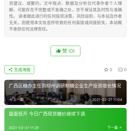
资建议、或要约。文中观点、数据及分析仅代表作者个人理
号
解，可能存在不完整或不准确之处，亦不保证其及时性与准确
性。 读者据此进行的任何投资决策，风险自担，与本站及作者
无关。因使用本文信息所导致的任何直接或间接损失，本站概
现
不承担任何法律责任。
货
报
价
赞
(0)
生成海报
0
0
专
题
广西区糖办主任到柳州调研制糖企业生产投资增长情况
上一篇
2021-02-27 11:04
地
区
盘面低开 今日广西现货糖价继续下调
频
道
2021-03-01 11:29
下一篇