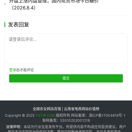
外盘上涨内盘整理，国内现货市场今日糖价
（2026.8.4）
发表回复
请登录后评论...
登录
后才能评论
提交
全国农业网站百强 | 云南省电商网站价值榜
Copyright © 2025
YNTW.COM
版权所有 网站备案：滇ICP备17004616号-1
联网备案：53010202001218
法律声明：
本站为行业信息发布平台，所提供内容不构成任何投资建议。用户
基于本站内容作出的任何决策，需自行判断并承担风险，本站不承担责任。