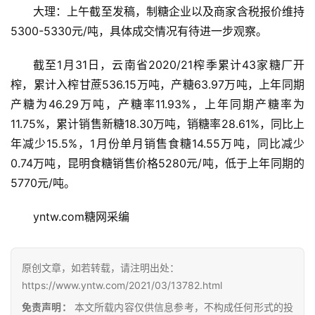
大理：上午截至发稿，制糖企业以及商家含税报价维持
5300-5330元/吨，具体成交情况有待进一步观察。
截至1月31日，云南省2020/21榨季累计43家糖厂开
榨，累计入榨甘蔗536.15万吨，产糖63.97万吨，上年同期
产糖为46.29万吨，产糖率11.93%，上年同期产糖率为
11.75%，累计销售新糖18.30万吨，销糖率28.61%，同比上
年减少15.5%，1月份单月销售食糖14.55万吨，同比减少
0.74万吨，昆明食糖销售价格5280元/吨，低于上年同期的
首
5770元/吨。
页
yntw.com糖网采编
云
糖
原创文章，如若转载，请注明出处：
网
https://www.yntw.com/2021/03/13782.html
公
免责声明：
本文所载内容仅供信息参考，不构成任何形式的投
众