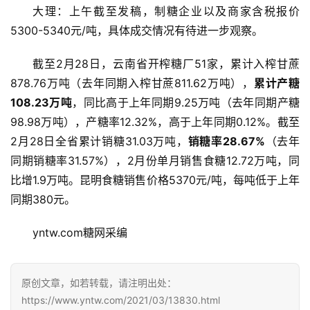
大理：上午截至发稿，制糖企业以及商家含税报价
5300-5340元/吨，具体成交情况有待进一步观察。
截至2月28日，云南省开榨糖厂51家，累计入榨甘蔗
878.76万吨（去年同期入榨甘蔗811.62万吨），
累计产糖
108.23万吨
，同比高于上年同期9.25万吨（去年同期产糖
98.98万吨），产糖率12.32%，高于上年同期0.12%。截至
2月28日全省累计销糖31.03万吨，
销糖率28.67%
（去年
同期销糖率31.57%），2月份单月销售食糖12.72万吨，同
首
比增1.9万吨。昆明食糖销售价格5370元/吨，每吨低于上年
页
同期380元。
yntw.com糖网采编
云
糖
原创文章，如若转载，请注明出处：
网
公
https://www.yntw.com/2021/03/13830.html