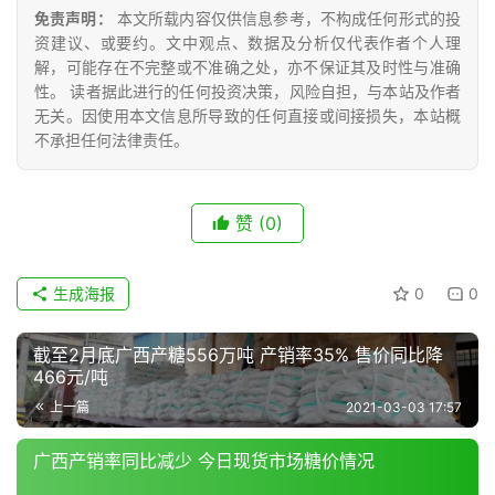
众
免责声明：
本文所载内容仅供信息参考，不构成任何形式的投
号
资建议、或要约。文中观点、数据及分析仅代表作者个人理
解，可能存在不完整或不准确之处，亦不保证其及时性与准确
性。 读者据此进行的任何投资决策，风险自担，与本站及作者
无关。因使用本文信息所导致的任何直接或间接损失，本站概
现
不承担任何法律责任。
货
报
价
赞
(0)
专
生成海报
0
0
题
截至2月底广西产糖556万吨 产销率35% 售价同比降
466元/吨
地
上一篇
2021-03-03 17:57
区
频
广西产销率同比减少 今日现货市场糖价情况
道