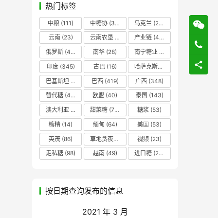
热门标签
中粮
(111)
中糖协
(37)
乌克兰
(20)
云南
(23)
云南农垦
(17)
产业链
(42)
俄罗斯
(43)
南华
(28)
南宁糖业
(81)
印度
(345)
古巴
(16)
哈萨克斯坦
(19)
巴基斯坦
(14)
巴西
(419)
广西
(348)
替代糖
(48)
欧盟
(40)
泰国
(143)
澳大利亚
(16)
甜菜糖
(70)
糖浆
(53)
糖精
(14)
缅甸
(64)
美国
(53)
英茂
(86)
草地贪夜蛾
(14)
视频
(23)
走私糖
(98)
越南
(49)
进口糖
(236)
按日期查询发布的信息
2021 年 3 月