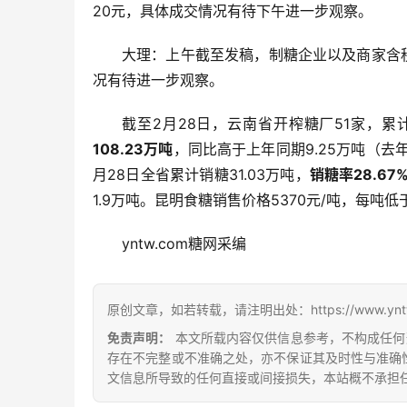
20元，具体成交情况有待下午进一步观察。
大理：上午截至发稿，制糖企业以及商家含税报
况有待进一步观察。
截至2月28日，云南省开榨糖厂51家，累计入
108.23万吨
，同比高于上年同期9.25万吨（去年同
月28日全省累计销糖31.03万吨，
销糖率28.67
1.9万吨。昆明食糖销售价格5370元/吨，每吨低
yntw.com糖网采编
原创文章，如若转载，请注明出处：https://www.yntw.co
免责声明：
本文所载内容仅供信息参考，不构成任何
存在不完整或不准确之处，亦不保证其及时性与准确
文信息所导致的任何直接或间接损失，本站概不承担