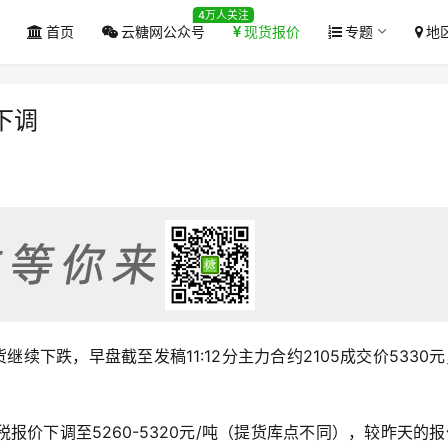
4万人关注
首页
云糖网公众号
现货报价
专题
地
下调
货继续下跌，早盘截至发稿11:12分主力合约2105成交价5330
报价下调至5260-5320元/吨（提货库点不同），较昨天的