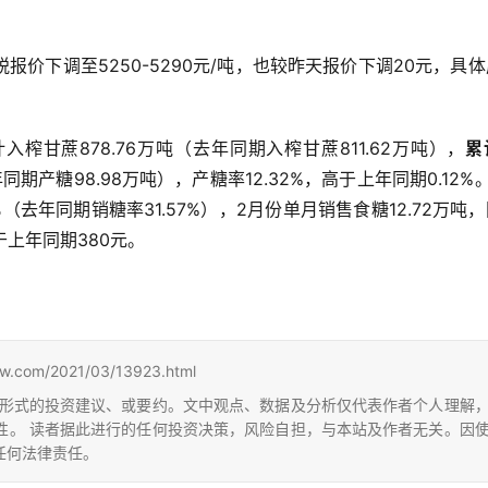
价下调至5250-5290元/吨，也较昨天报价下调20元，具
榨甘蔗878.76万吨（去年同期入榨甘蔗811.62万吨），
累
期产糖98.98万吨），产糖率12.32%，高于上年同期0.12%
%
（去年同期销糖率31.57%），2月份单月销售食糖12.72万吨
于上年同期380元。
m/2021/03/13923.html
形式的投资建议、或要约。文中观点、数据及分析仅代表作者个人理解
性。 读者据此进行的任何投资决策，风险自担，与本站及作者无关。因
任何法律责任。