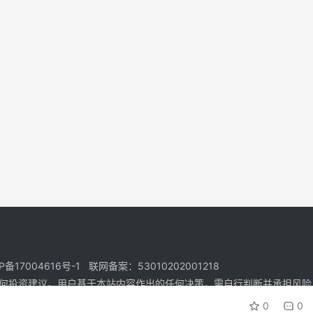
17004616号-1 联网备案：53010202001218
何投资建议。用户基于本站内容作出的任何决策，需自行判断并承担风险
0
0