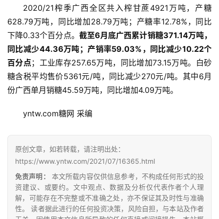
2020/21榨季广西全区共入榨甘蔗4921万吨，产糖
628.79万吨，同比增加28.79万吨；产糖率12.78%，同比
下降0.33个百分点。
截至6月底广西累计销糖371.14万吨，
同比减少44.36万吨；产销率59.03%，同比减少10.22个
百分点
；工业库存257.65万吨，同比增加73.15万吨。白砂
糖含税平均售价5361元/吨，同比减少270元/吨。其中6月
份广西单月销糖45.59万吨，同比增加4.09万吨。
首
页
yntw.com糖网 采编
原创文章，如若转载，请注明出处：
云
https://www.yntw.com/2021/07/16365.html
糖
网
免责声明：
本文所载内容仅供信息参考，不构成任何形式的投
公
资建议、或要约。文中观点、数据及分析仅代表作者个人理
解，可能存在不完整或不准确之处，亦不保证其及时性与准确
众
性。 读者据此进行的任何投资决策，风险自担，与本站及作者
号