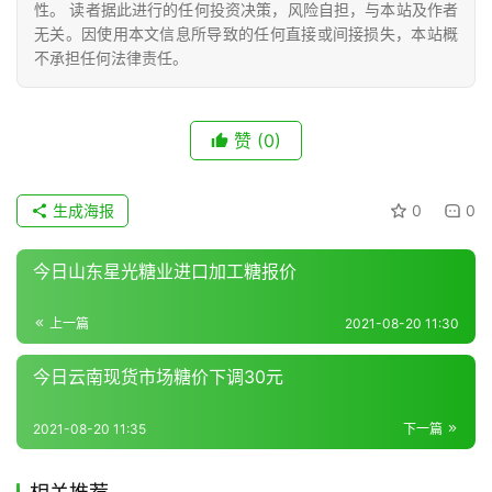
性。 读者据此进行的任何投资决策，风险自担，与本站及作者
无关。因使用本文信息所导致的任何直接或间接损失，本站概
不承担任何法律责任。
现
货
报
赞
(0)
价
生成海报
0
0
专
今日山东星光糖业进口加工糖报价
题
上一篇
2021-08-20 11:30
地
今日云南现货市场糖价下调30元
区
频
2021-08-20 11:35
下一篇
道