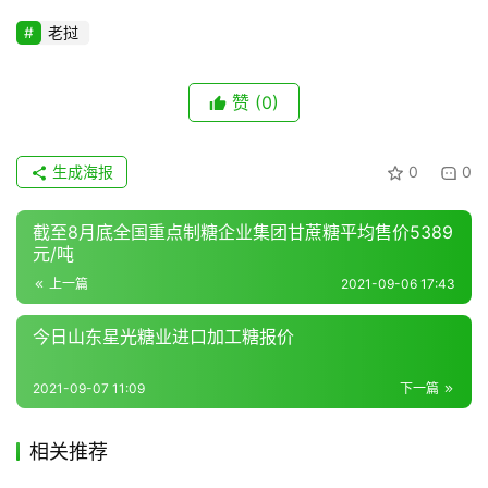
专
老挝
题
赞
(0)
地
区
生成海报
0
0
频
道
截至8月底全国重点制糖企业集团甘蔗糖平均售价5389
元/吨
上一篇
2021-09-06 17:43
产
业
今日山东星光糖业进口加工糖报价
链
2021-09-07 11:09
下一篇
产
相关推荐
销
储