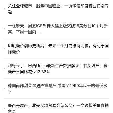
运
关注全球糖市，服务中国糖业：一页读懂印度糖业特别专
题
一柱擎天！周五ICE外糖大幅上涨突破16美分创10个月新
高，下周一国内……
印度糖价创历史新高！未来三个月或维持高位，有利于国
际糖价
利好来了！巴西Unica最新生产数据解读：甘蔗增产、食
糖产量同比减少12.38%
德国南部甜菜遭遇严重减产 或降至1990年以来的最低水
平
墨西哥增产，北美食糖贸易会怎么变？一文读懂美墨食糖
贸易