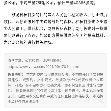
首
多公顷，平均产量75吨/公顷，预计产量40365多吨。
页
鼓励种植甘蔗的目的是为人民创造稳定收入、停止过度
砍伐、及停止破坏中老边境线处的森林。种植甘蔗也逐步减
云
少人民贫困。借此机会，副县长及农林厅副厅长也对一些重
糖
要问题进行了点评，如公司方需提供详细全面的投资材料，
网
为合法合规的进行甘蔗种植。
公
众
号
原创文章，如若转载，请注明出处：
https://www.yntw.com/2021/09/17044.html
免责声明：
本文所载内容仅供信息参考，不构成任何形式的投
现
资建议、或要约。文中观点、数据及分析仅代表作者个人理
货
解，可能存在不完整或不准确之处，亦不保证其及时性与准确
报
性。 读者据此进行的任何投资决策，风险自担，与本站及作者
价
无关。因使用本文信息所导致的任何直接或间接损失，本站概
不承担任何法律责任。