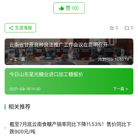
链
赞
(0)
生成海报
0
0
产
销
储
云南省甘蔗良种良法推广工作会议在昆明召开
运
上一篇
2021-09-16 10:19
今日山东星光糖业进口加工糖报价
2021-09-16 11:30
下一篇
相关推荐
截至7月底云南食糖产销率同比下降11.53%！售价同比下
跌900元/吨