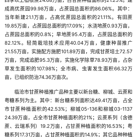
四季以上宿根蔗24.68万亩，占甘蔗种植面积的21.25%。建
成高优蔗园99.98万亩，占蔗园总面积的86.06%。其中：
当年新建21.1万亩，占高优蔗园总面积的21.11%。有田蔗
19.85万亩，占蔗园总面积的17.09%；水浇地蔗0.93万亩，
占蔗园总面积的0.8%；旱地蔗95.4万亩，占蔗园总面积的
82.12%。轻简栽培技术应用40.04万亩，健康种苗推广
首
21.55万亩，实施配方施肥101.89万亩，完成甘蔗培土72.57
页
万亩，完成追肥95.3万亩，实施化学除草78.93万亩，占杂
草发生面积的107.98%；全市病、虫害发生面积66.32万
亩，已组织防治74.36万亩次。
云
糖
临沧市甘蔗种植推广品种主要以新台糖、柳城、云蔗和
网
粤糖系列为主。其中：新台糖系列面积达49.41万亩，占全
公
市甘蔗种植面积的42.53%；柳城05-136和柳城03-1137 
众
号
24.39万亩，占全市甘蔗种植面积的21%；云蔗系列（含德
蔗、云瑞系列）19.2万亩，占甘蔗种植面积的16.53%；粤
糖系列17.31万亩，占甘蔗种植面积的14.9%；其它品种种植