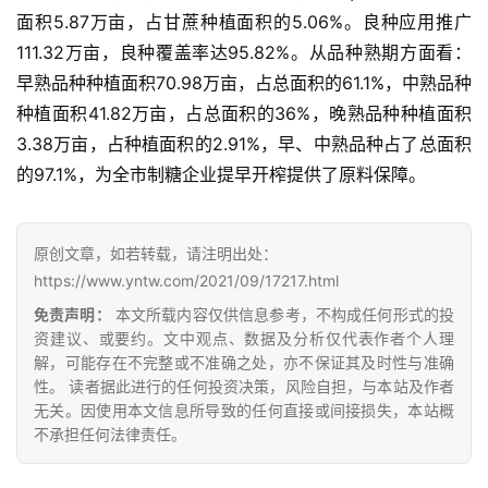
现
面积5.87万亩，占甘蔗种植面积的5.06%。良种应用推广
货
111.32万亩，良种覆盖率达95.82%。从品种熟期方面看：
报
早熟品种种植面积70.98万亩，占总面积的61.1%，中熟品种
价
种植面积41.82万亩，占总面积的36%，晚熟品种种植面积
3.38万亩，占种植面积的2.91%，早、中熟品种占了总面积
的97.1%，为全市制糖企业提早开榨提供了原料保障。
专
题
原创文章，如若转载，请注明出处：
https://www.yntw.com/2021/09/17217.html
地
免责声明：
本文所载内容仅供信息参考，不构成任何形式的投
区
资建议、或要约。文中观点、数据及分析仅代表作者个人理
频
解，可能存在不完整或不准确之处，亦不保证其及时性与准确
道
性。 读者据此进行的任何投资决策，风险自担，与本站及作者
无关。因使用本文信息所导致的任何直接或间接损失，本站概
不承担任何法律责任。
产
业