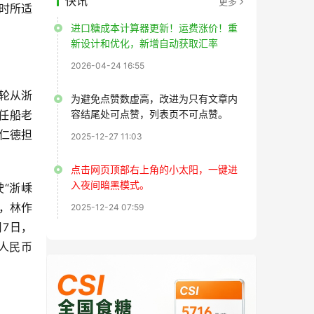
快讯
更多
时所适
进口糖成本计算器更新！运费涨价！重
新设计和优化，新增自动获取汇率
2026-04-24 16:55
货轮从浙
为避免点赞数虚高，改进为只有文章内
担任船老
容结尾处可点赞，列表页不可点赞。
仁德担
2025-12-27 11:03
点击网页顶部右上角的小太阳，一键进
入夜间暗黑模式。
“浙嵊
后，林作
2025-12-24 07:59
7日，
人民币