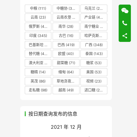
中粮
(111)
中糖协
(37)
乌克兰
(20)
云南
(23)
云南农垦
(17)
产业链
(42)
俄罗斯
(43)
南华
(28)
南宁糖业
(81)
印度
(345)
古巴
(16)
哈萨克斯坦
(19)
巴基斯坦
(14)
巴西
(419)
广西
(348)
替代糖
(48)
欧盟
(40)
泰国
(143)
澳大利亚
(16)
甜菜糖
(71)
糖浆
(53)
糖精
(14)
缅甸
(64)
美国
(53)
英茂
(86)
草地贪夜蛾
(14)
视频
(23)
走私糖
(98)
越南
(49)
进口糖
(236)
按日期查询发布的信息
2021 年 12 月