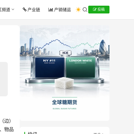
区频道
产业链
产销储运
投稿
（边）
、物品