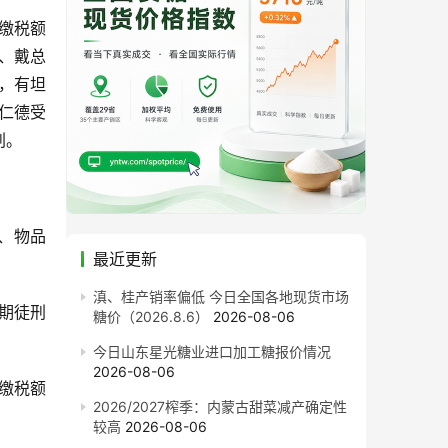
缴税额
、戴总
，有坦
仁德受
刑。
、物品
最近更新
滇、桂产销率偏低 今日全国各地现货市场
期徒刑
糖价（2026.8.6）
2026-08-06
今日山东星光糖业进口加工糖报价情况
2026-08-06
缴税额
2026/2027榨季：内蒙古甜菜减产确定性
较高
2026-08-06