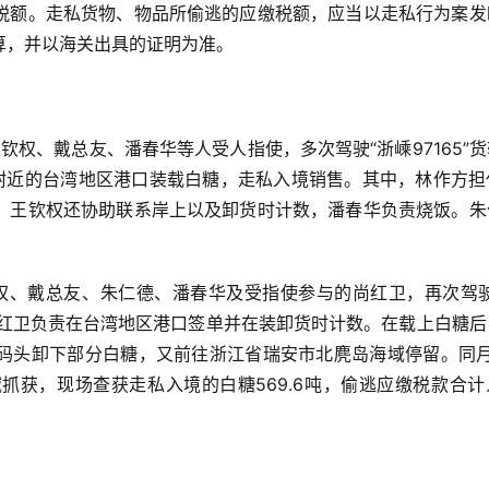
税额。走私货物、物品所偷逃的应缴税额，应当以走私行为案发
算，并以海关出具的证明为准。
王钦权、戴总友、潘春华等人受人指使，多次驾驶“浙嵊97165”
1分附近的台湾地区港口装载白糖，走私入境销售。其中，林作方
，王钦权还协助联系岸上以及卸货时计数，潘春华负责烧饭。朱
钦权、戴总友、朱仁德、潘春华及受指使参与的尚红卫，再次驾驶
。尚红卫负责在台湾地区港口签单并在装卸货时计数。在载上白糖
码头卸下部分白糖，又前往浙江省瑞安市北麂岛海域停留。同月
抓获，现场查获走私入境的白糖569.6吨，偷逃应缴税款合计