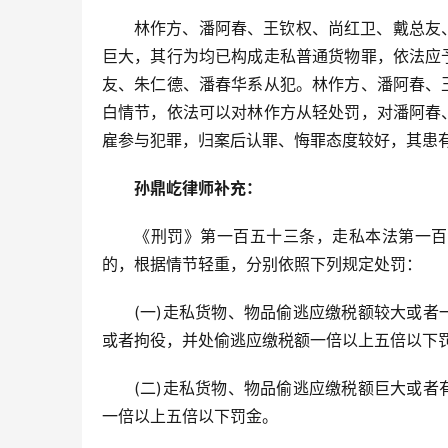
林作方、潘阿春、王钦权、尚红卫、戴总友
巨大，其行为均已构成走私普通货物罪，依法应
友、朱仁德、潘春华系从犯。林作方、潘阿春、
白情节，依法可以对林作方从轻处罚，对潘阿春
雇参与犯罪，归案后认罪、悔罪态度较好，其患
孙鼎屹律师补充：
《刑罚》第一百五十三条，走私本法第一百
的，根据情节轻重，分别依照下列规定处罚：
(一)走私货物、物品偷逃应缴税额较大或
或者拘役，并处偷逃应缴税额一倍以上五倍以下
(二)走私货物、物品偷逃应缴税额巨大或
一倍以上五倍以下罚金。