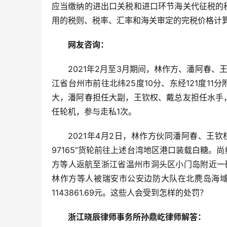
应当缴纳的进出口关税和进口环节海关代征税的
用的税则、税率、汇率和海关审定的完税价格计
网友咨询：
2021年2月至3月期间，林作方、潘阿春、
江省台州市前往北纬25度10分、东经121度1
大，潘阿春担任大副，王钦权、戴总友担任水手
任轮机，参与走私1次。
2021年4月2日，林作方伙同潘阿春、王
97165”货轮前往上述台湾地区港口装载白糖
方等人返航至浙江省温州市洞头区小门岛附近一
林作方等人被瑞安市公安边防大队在北麂岛海域
1143861.69元。这些人会受到怎样的处罚？
浙江晓辰律师事务所孙鼎屹律师解答：