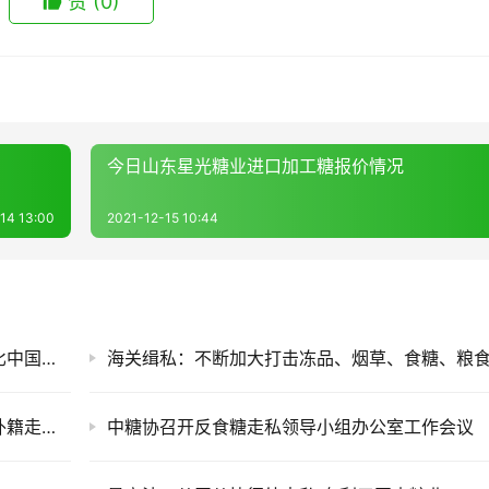
赞
(0)
今日山东星光糖业进口加工糖报价情况
14 13:00
2021-12-15 10:44
越南：走私猖獗糖业陷入前所未有困境，糖价比中国低15%仍滞销，走私路线曝光
终审！巨额走私白糖宣判！中国海警首次查获外籍走私母船并罚没
中糖协召开反食糖走私领导小组办公室工作会议