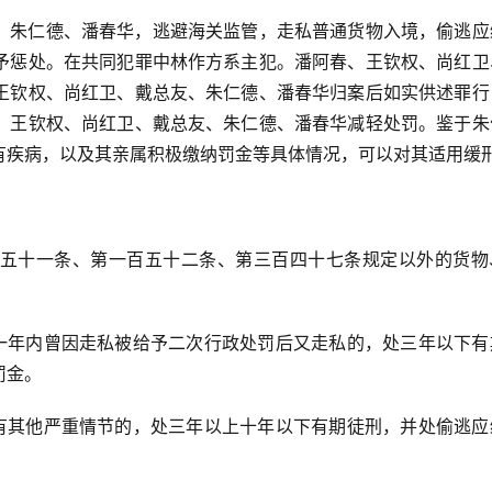
、朱仁德、潘春华，逃避海关监管，走私普通货物入境，偷逃应
予惩处。在共同犯罪中林作方系主犯。潘阿春、王钦权、尚红卫
王钦权、尚红卫、戴总友、朱仁德、潘春华归案后如实供述罪行
、王钦权、尚红卫、戴总友、朱仁德、潘春华减轻处罚。鉴于朱
有疾病，以及其亲属积极缴纳罚金等具体情况，可以对其适用缓
五十一条、第一百五十二条、第三百四十七条规定以外的货物
者一年内曾因走私被给予二次行政处罚后又走私的，处三年以下有
罚金。
者有其他严重情节的，处三年以上十年以下有期徒刑，并处偷逃应