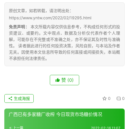
网
公
原创文章，如若转载，请注明出处：
众
https://www.yntw.com/2022/02/19295.html
号
免责声明：
本文所载内容仅供信息参考，不构成任何形式的投
资建议、或要约。文中观点、数据及分析仅代表作者个人理
解，可能存在不完整或不准确之处，亦不保证其及时性与准确
现
性。 读者据此进行的任何投资决策，风险自担，与本站及作者
货
无关。因使用本文信息所导致的任何直接或间接损失，本站概
报
不承担任何法律责任。
价
赞
(0)
专
题
生成海报
0
0
广西已有多家糖厂收榨 今日现货市场糖价情况
地
区
上一篇
2022-02-16 11:07