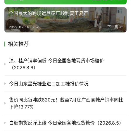
频
道
全国最大的跨境运蔗糖厂顺利复工复产
2022-02-16 18:52
下一篇
产
业
相关推荐
链
滇、桂产销率偏低 今日全国各地现货市场糖价
（2026.8.6）
产
销
储
今日山东星光糖业进口加工糖报价情况
运
售价同比每吨跌820元！截至7月底广西食糖产销率同比
下降13.77%
白糖期货反弹上涨 今日全国各地现货糖价（2026.8.5）