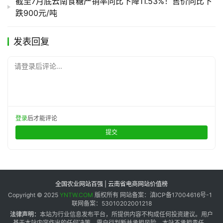
截至7月底云南食糖产销率同比下降11.53%！售价同比下
跌900元/吨
发表回复
请登录后评论...
登录
后才能评论
提交
全国农业网站百强 | 云南省电商网站价值榜
Copyright © 2025
YNTW.COM
版权所有 网站备案：滇ICP备17004616号-1
联网备案：53010202001218
法律声明：
本站为行业信息发布平台，所提供内容不构成任何投资建议。用户
基于本站内容作出的任何决策，需自行判断并承担风险，本站不承担责任。