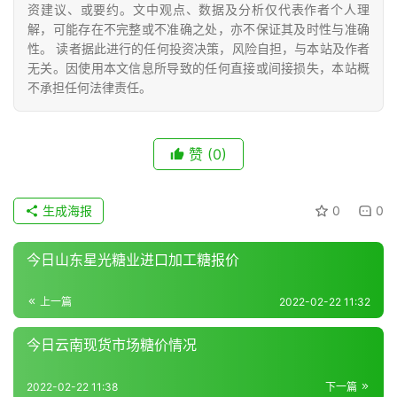
资建议、或要约。文中观点、数据及分析仅代表作者个人理
号
解，可能存在不完整或不准确之处，亦不保证其及时性与准确
性。 读者据此进行的任何投资决策，风险自担，与本站及作者
无关。因使用本文信息所导致的任何直接或间接损失，本站概
现
不承担任何法律责任。
货
报
价
赞
(0)
生成海报
0
0
专
题
今日山东星光糖业进口加工糖报价
上一篇
2022-02-22 11:32
地
区
今日云南现货市场糖价情况
频
道
2022-02-22 11:38
下一篇