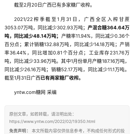
截至2月20日广西已有多家糖厂收榨。
2021/22榨季截至1月31日，广西全区入榨甘蔗
3053.07万吨，同比减少302.93万吨；
产混合糖364.64万
吨，同比减少48.14万吨；
产糖率11.94%，同比减少0.36个
百分点；累计销糖132.88万吨，同比减少14.18万吨；产销
率36.44%，同比增加0.81个百分点；工业库存231.76万
吨，同比减少33.96万吨。其中1月份单月产糖187.16万吨，
同比减少26.16万吨；销糖52.17万吨，同比减少11.1万吨。
首
截至1月31日广西
已有两家糖厂收榨。
页
yntw.com糖网 采编
云
糖
原创文章，如若转载，请注明出处：
网
https://www.yntw.com/2022/02/19350.html
公
免责声明：
本文所载内容仅供信息参考，不构成任何形式的投
众