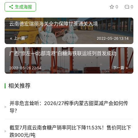
生成海报
0
0
云南德宏瑞丽海关全力保障甘蔗通关入境
上一篇
2022-05-26 13:14
广西“崇左—北部湾港”白糖海铁联运班列首发成功
2022-05-26 22:54
下一篇
相关推荐
并非危言耸听：2026/27榨季内蒙古甜菜减产会如何传
导？
截至7月底云南食糖产销率同比下降11.53%！售价同比下
跌900元/吨