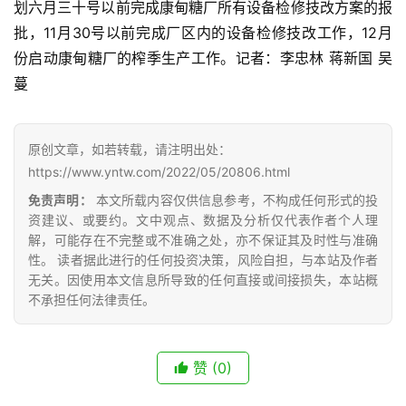
划六月三十号以前完成康甸糖厂所有设备检修技改方案的报
批，11月30号以前完成厂区内的设备检修技改工作，12月
产
份启动康甸糖厂的榨季生产工作。记者：李忠林 蒋新国 吴
销
蔓
储
运
原创文章，如若转载，请注明出处：
https://www.yntw.com/2022/05/20806.html
免责声明：
本文所载内容仅供信息参考，不构成任何形式的投
资建议、或要约。文中观点、数据及分析仅代表作者个人理
解，可能存在不完整或不准确之处，亦不保证其及时性与准确
性。 读者据此进行的任何投资决策，风险自担，与本站及作者
无关。因使用本文信息所导致的任何直接或间接损失，本站概
不承担任何法律责任。
赞
(0)