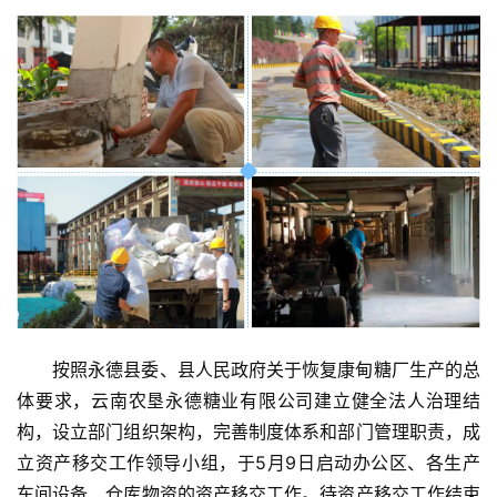
首
页
云
糖
网
公
众
按照永德县委、县人民政府关于恢复康甸糖厂生产的总
号
体要求，云南农垦永德糖业有限公司建立健全法人治理结
构，设立部门组织架构，完善制度体系和部门管理职责，成
立资产移交工作领导小组，于5月9日启动办公区、各生产
现
车间设备、仓库物资的资产移交工作。待资产移交工作结束