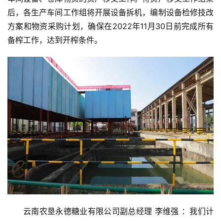
货
后，各生产车间工作组将开展设备拆机，编制设备检修技改
报
价
方案和物资采购计划，确保在2022年11月30日前完成所有
备榨工作，达到开榨条件。
专
题
地
区
频
道
产
业
云南农垦永德糖业有限公司副总经理 李维强 ：我们计
链