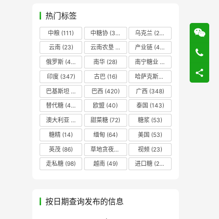
热门标签
中粮
(111)
中糖协
(37)
乌克兰
(20)
云南
(23)
云南农垦
(17)
产业链
(42)
俄罗斯
(43)
南华
(28)
南宁糖业
(81)
印度
(347)
古巴
(16)
哈萨克斯坦
(19)
巴基斯坦
(14)
巴西
(420)
广西
(348)
替代糖
(48)
欧盟
(40)
泰国
(143)
澳大利亚
(16)
甜菜糖
(72)
糖浆
(53)
糖精
(14)
缅甸
(64)
美国
(53)
英茂
(86)
草地贪夜蛾
(14)
视频
(23)
走私糖
(98)
越南
(49)
进口糖
(236)
按日期查询发布的信息