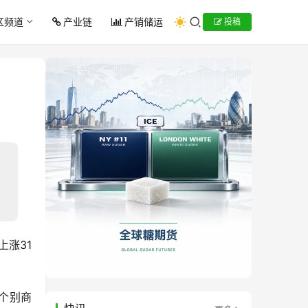
区频道
产业链
产销储运
投稿
上涨31
，个别商