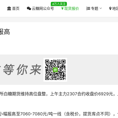
4万人关注
首页
云糖网公众号
现货报价
专题
地
报高
郑商所白糖期货维持高位盘整，上午主力2307合约收盘价6929元，
幅报高至7060-7080元/吨一线（含税价，提货库点不同）