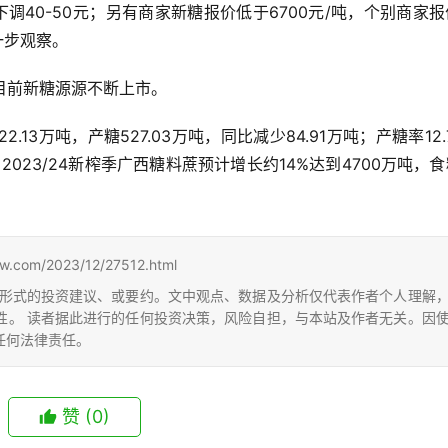
价下调40-50元；另有商家新糖报价低于6700元/吨，个别商家
一步观察。
目前新糖源源不断上市。
2.13万吨，产糖527.03万吨，同比减少84.91万吨；产糖率12.
023/24新榨季广西糖料蔗预计增长约14%达到4700万吨，
m/2023/12/27512.html
形式的投资建议、或要约。文中观点、数据及分析仅代表作者个人理解
性。 读者据此进行的任何投资决策，风险自担，与本站及作者无关。因
任何法律责任。
赞
(0)