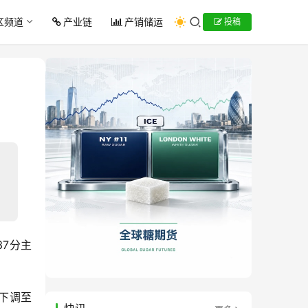
区频道
产业链
产销储运
投稿
37分主
下调至