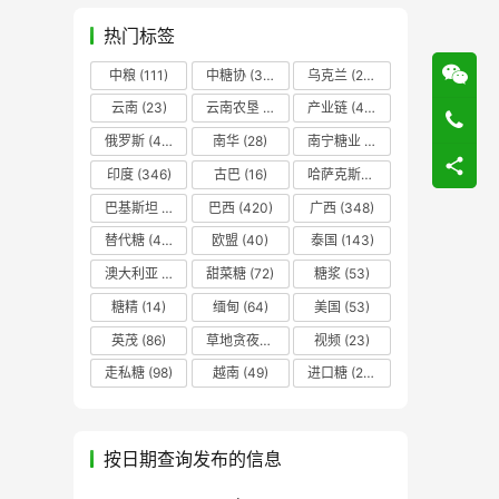
热门标签
中粮
(111)
中糖协
(37)
乌克兰
(20)
云南
(23)
云南农垦
(17)
产业链
(42)
俄罗斯
(43)
南华
(28)
南宁糖业
(81)
印度
(346)
古巴
(16)
哈萨克斯坦
(19)
巴基斯坦
(14)
巴西
(420)
广西
(348)
替代糖
(48)
欧盟
(40)
泰国
(143)
澳大利亚
(16)
甜菜糖
(72)
糖浆
(53)
糖精
(14)
缅甸
(64)
美国
(53)
英茂
(86)
草地贪夜蛾
(14)
视频
(23)
走私糖
(98)
越南
(49)
进口糖
(236)
按日期查询发布的信息