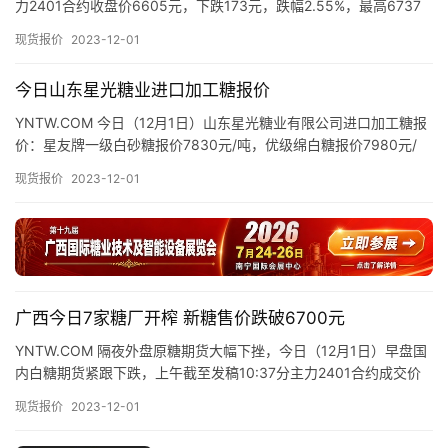
力2401合约收盘价6605元，下跌173元，跌幅2.55%，最高6737
现
元，最低6599元，上午现货市场制糖企…
现货报价
2023-12-01
货
报
今日山东星光糖业进口加工糖报价
价
YNTW.COM 今日（12月1日）山东星光糖业有限公司进口加工糖报
价：星友牌一级白砂糖报价7830元/吨，优级绵白糖报价7980元/
吨，精制幼砂糖报价8280元/吨，普通幼砂糖报…
专
现货报价
2023-12-01
题
地
区
广西今日7家糖厂开榨 新糖售价跌破6700元
频
道
YNTW.COM 隔夜外盘原糖期货大幅下挫，今日（12月1日）早盘国
内白糖期货紧跟下跌，上午截至发稿10:37分主力2401合约成交价
6627元，下跌151元，跌幅2.23%，上午…
现货报价
2023-12-01
产
业