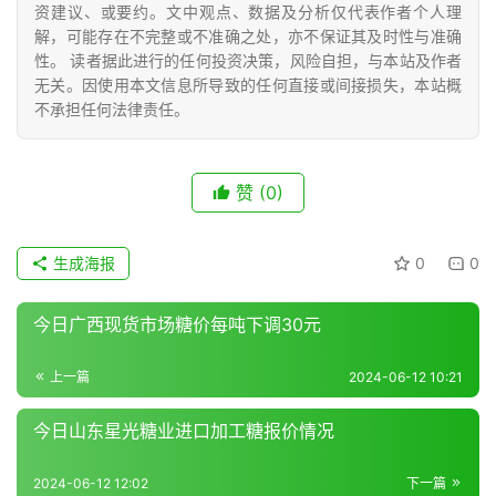
资建议、或要约。文中观点、数据及分析仅代表作者个人理
号
解，可能存在不完整或不准确之处，亦不保证其及时性与准确
性。 读者据此进行的任何投资决策，风险自担，与本站及作者
无关。因使用本文信息所导致的任何直接或间接损失，本站概
现
不承担任何法律责任。
货
报
价
赞
(0)
生成海报
0
0
专
题
今日广西现货市场糖价每吨下调30元
上一篇
2024-06-12 10:21
地
区
今日山东星光糖业进口加工糖报价情况
频
道
2024-06-12 12:02
下一篇