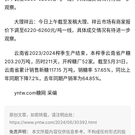
观察。
大理祥云：今日上午截至发稿大理、祥云市场有商家报
价下调至6220-6260元/吨一线，具体成交情况有待进一步
观察。
云南省2023/2024榨季生产结束，本榨季云南省产糖
203.20万吨，历时211天，开榨糖厂52家。截至5月31日，
云南省累计销售新糖117.15 万吨，销糖率 57.65%，同比上
首
年同期下降7.2%，去年同期产销率为64.85%。
页
yntw.com糖网 采编
云
糖
原创文章，如若转载，请注明出处：
网
https://www.yntw.com/2024/06/30392.html
公
免责声明：
本文所载内容仅供信息参考，不构成任何形式的投
众