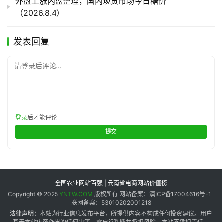
外盘上涨内盘整理，国内现货市场今日糖价
（2026.8.4）
发表回复
请登录后评论...
登录
后才能评论
提交
全国农业网站百强 | 云南省电商网站价值榜
Copyright © 2025
YNTW.COM
版权所有 网站备案：滇ICP备17004616号-1
联网备案：53010202001218
法律声明：
本站为行业信息发布平台，所提供内容不构成任何投资建议。用户
基于本站内容作出的任何决策，需自行判断并承担风险，本站不承担责任。