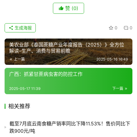
赞
(0)
地
区
频
生成海报
0
0
道
美农业部《泰国蔗糖产业年度报告（2025）》全方位
解读–生产、消费与贸易前瞻
产
上一篇
2025-05-16 16:49
业
链
广西：抓紧甘蔗病虫害的防控工作
2025-05-17 11:39
下一篇
产
销
相关推荐
储
运
截至7月底云南食糖产销率同比下降11.53%！售价同比下
跌900元/吨