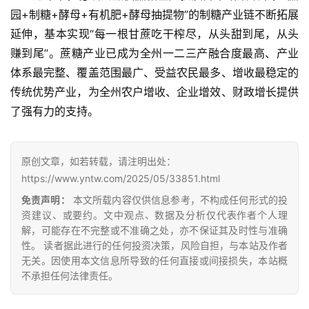
园+制糖+酵母+有机肥+酵母抽提物”的制糖产业链不断拓展
云
延伸，基本实现“每一根甘蔗吃干榨尽，从头甜到尾，从头
糖
网
赚到尾”。蔗糖产业已成为全州一二三产融合度最高、产业
公
体系最完整、覆盖范围最广、受益农民最多、增收最稳定的
众
传统优势产业，为全州农户增收、企业增效、财政增长提供
号
了强有力的支持。
现
原创文章，如若转载，请注明出处：
货
https://www.yntw.com/2025/05/33851.html
报
免责声明：
本文所载内容仅供信息参考，不构成任何形式的投
价
资建议、或要约。文中观点、数据及分析仅代表作者个人理
解，可能存在不完整或不准确之处，亦不保证其及时性与准确
性。 读者据此进行的任何投资决策，风险自担，与本站及作者
专
无关。因使用本文信息所导致的任何直接或间接损失，本站概
题
不承担任何法律责任。