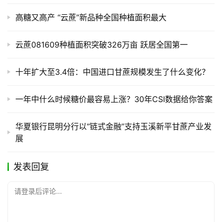
高糖又高产 “云蔗”新品种全国种植面积最大
云蔗081609种植面积突破326万亩 跃居全国第一
十年扩大至3.4倍：中国进口甘蔗规模发生了什么变化？
一年中什么时候糖价最容易上涨？30年CSI数据给你答案
华夏银行昆明分行以“链式金融”支持玉溪新平甘蔗产业发
展
发表回复
请登录后评论...