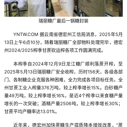
瑞丽糖厂最后一锅糖封装
YNTW.COM 据云南省德宏州工信局消息，2025年5月
13日上午6点10分，随着瑞丽糖厂全部物料处理完毕，德宏
州2024/2025榨季甘蔗砍运榨各项工作圆满完成。
本榨季自2024年12月9日龙江糖厂顺利落蔗开榨，至
2025年5月13日瑞丽糖厂安全收榨，历时156天，各级各部
门、各制糖企业克服各种困难，全力完成各项目标任务。全
州甘蔗工业入榨量376万吨，较上榨季增长15%。白砂糖产
量49万吨，较上榨季增长16%，是近4个榨季以来食糖产量
增长的一次突破；酒精产量2506吨，较上榨季增长30%；
首
甘蔗平均产糖率达13.01%。
页
近年来，德宏州加快蔗糖生产提质降本增效改革，“蔗