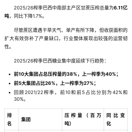
2025/26榨季巴西中南部主产区甘蔗压榨总量为
6.11亿
吨
，同比下降1.7%。
尽管蔗区遭遇干旱天气、单产有所下降，但收获面积的
扩大有效弥补了产量缺口，行业整体展现出较强的运营韧
性。
2025/26榨季巴西糖业集中度延续下行趋势：
前10大集团占总压榨量的38%，上一榨季为40%；
前5大集团占比26%，上一榨季为27%；
回顾2021/22榨季，前10和前5占比分别为42%和
30%。
排
压榨量（百万
同比变
集团
名
吨）
化