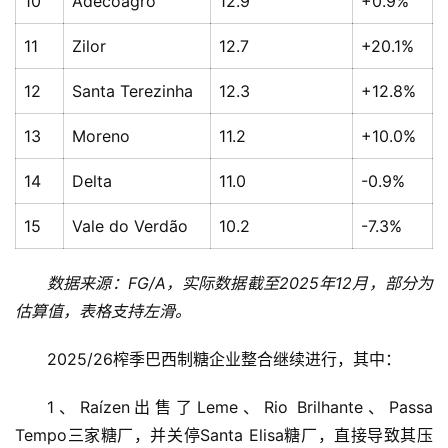
10
Adecoagro
12.9
+0.9%
公
众
11
Zilor
12.7
+20.1%
号
12
Santa Terezinha
12.3
+12.8%
现
13
Moreno
11.2
+10.0%
货
报
14
Delta
11.0
-0.9%
价
15
Vale do Verdão
10.2
-7.3%
专
数据来源：FG/A，实际数据截至2025年12月，部分为
题
估算值，表格支持左滑。
2025/26榨季巴西制糖企业整合继续进行，其中：
地
1、Raízen出售了Leme、Rio Brilhante、Passa 
区
频
Tempo三家糖厂，并关停Santa Elisa糖厂，直接导致其压