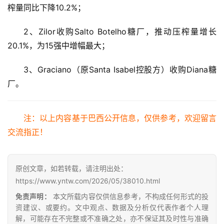
道
榨量同比下降10.2%；
2、Zilor收购Salto Botelho糖厂，推动压榨量增长
产
20.1%，为15强中增幅最大；
业
链
3、Graciano（原Santa Isabel控股方）收购Diana糖
厂。
产
注：以上内容基于巴西公开信息，仅供参考，欢迎留言
销
储
交流指正！
运
原创文章，如若转载，请注明出处：
https://www.yntw.com/2026/05/38010.html
免责声明：
本文所载内容仅供信息参考，不构成任何形式的投
资建议、或要约。文中观点、数据及分析仅代表作者个人理
解，可能存在不完整或不准确之处，亦不保证其及时性与准确