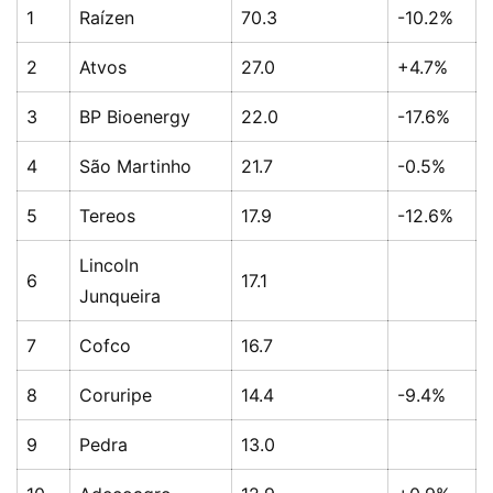
1
Raízen
70.3
-10.2%
2
Atvos
27.0
+4.7%
3
BP Bioenergy
22.0
-17.6%
4
São Martinho
21.7
-0.5%
5
Tereos
17.9
-12.6%
Lincoln
6
17.1
Junqueira
首
页
7
Cofco
16.7
8
Coruripe
14.4
-9.4%
云
糖
9
Pedra
13.0
网