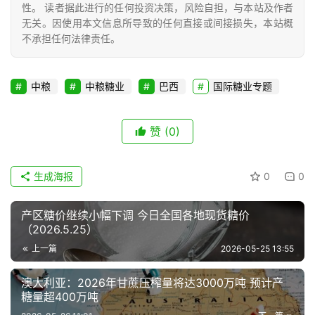
性。 读者据此进行的任何投资决策，风险自担，与本站及作者
无关。因使用本文信息所导致的任何直接或间接损失，本站概
不承担任何法律责任。
中粮
中粮糖业
巴西
国际糖业专题
赞
(0)
生成海报
0
0
产区糖价继续小幅下调 今日全国各地现货糖价
（2026.5.25）
上一篇
2026-05-25 13:55
澳大利亚：2026年甘蔗压榨量将达3000万吨 预计产
糖量超400万吨